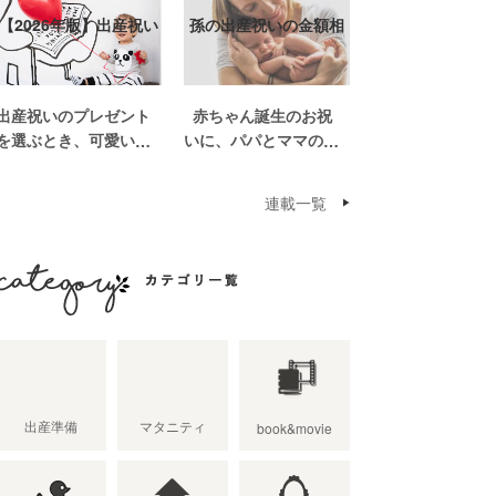
【2026年版】出産祝い
孫の出産祝いの金額相
おしゃれなプ…
場って？出産祝い…
出産祝いのプレゼント
赤ちゃん誕生のお祝
を選ぶとき、可愛いも
いに、パパとママの親
のがいっぱいで悩みま
世帯から孫誕生のお祝
すよね。おめでとうの
いを贈ることになった
連載一覧
気持ちを込めて贈るも
場合、今現在のお祝い
のだから、相手に喜ん
の相場や喜ばれるお祝
でもらいたいし、たく
いの品はどんなものな
さん使ってもらえるも
のでしょうか。また、
のをプレゼントした
出産祝いに関して気を
カテゴリ一覧
い。 少し前は出産祝
つけたいこととは？ベ
いと言え […]
ビーの誕生という慶
[…]
出産準備
マタニティ
book&movie