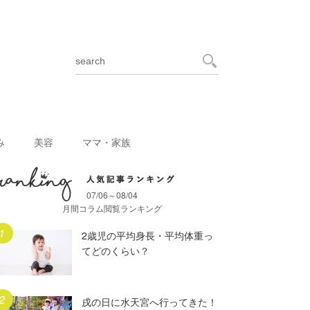
み
美容
ママ・家族
07/06～08/04
月間人気記事ランキング
月間コラム閲覧ランキング
2歳児の平均身長・平均体重っ
てどのくらい？
戌の日に水天宮へ行ってきた！