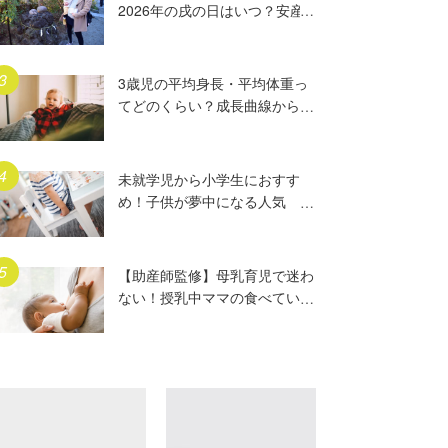
2026年の戌の日はいつ？安産
祈願5つのポイント、初穂料や
ご祈祷手順とは？混雑の様子も
写真で大公開。
3歳児の平均身長・平均体重っ
てどのくらい？成長曲線からは
ずれていたらどうする？
未就学児から小学生におすす
め！子供が夢中になる人気
DVD17選
【助産師監修】母乳育児で迷わ
ない！授乳中ママの食べていい
もの、気をつけること