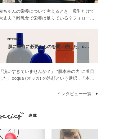
赤ちゃんの栄養について考えるとき、母乳だけで
大丈夫？離乳食で栄養は足りている？フォローア
ップミルクって本当に必要？そんな疑問や不安を
感じたことがある方も多いのではないでしょう
か。 先日開催された雪印ビーンスターク株式会
社 […]
肌に本当に必要なものを問い続けた、o…
「洗いすぎていませんか？」 “肌本来の力”に着目
した、ocqua (オッカ) の洗顔という選択 . 「本当
に肌に必要なものだけを届けたいんです」そう話
してくださったのは、スキンケアブランド
インタビュー一覧
ocqua（オッカ）代表の依口 […]
連載