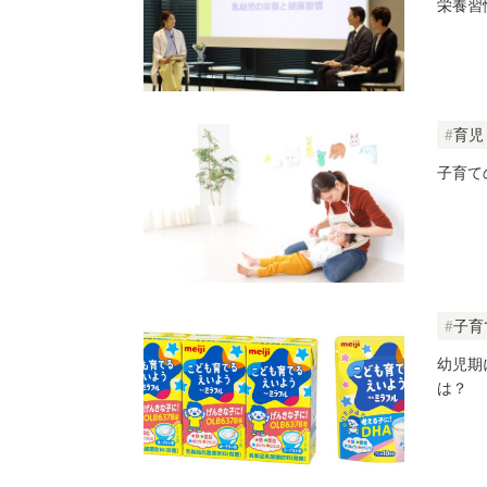
栄養習
育児
子育て
子育
幼児期
は？