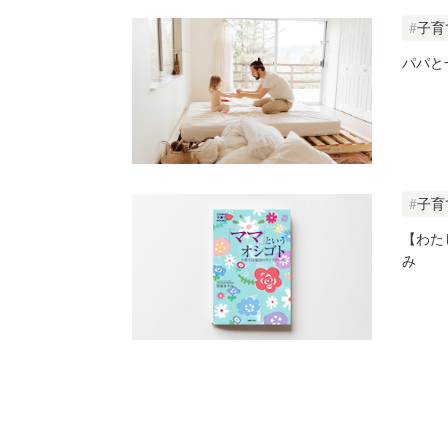
子育
パパと
子育
【わた
み