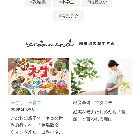
乾燥肌
小学生
出産祝い
育児テク
子ども・子育て
出産準備
マタニティ
book&movie
妊娠を考えはじめたら「葉
この秋は親子で「ネコの世
酸」と言われる理由
界旅行」へ。『劇場版ダー
ウィンが来た！世界のネコ
のなかまたち』が10月2日