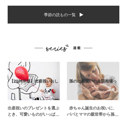
季節の読もの一覧
【2026年版】出産祝いおし
孫の出産祝いの金額相場っ
ゃれなプ…
て？出産祝い…
出産祝いのプレゼントを選ぶ
赤ちゃん誕生のお祝いに、
とき、可愛いものがいっぱい
パパとママの親世帯から孫誕
で悩みますよね。おめでとう
生のお祝いを贈ることになっ
の気持ちを込めて贈るものだ
た場合、今現在のお祝いの相