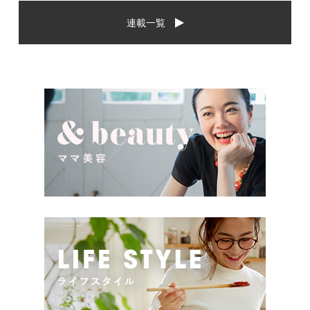
から、相手に喜んでもらいた
場や喜ばれるお祝いの品はど
連載一覧
いし、たくさん使ってもらえ
んなものなのでしょうか。ま
るものをプレゼントしたい。
た、出産祝いに関して気をつ
少し前は出産祝いと言え
けたいこととは？ベビーの誕
[…]
生という慶 […]