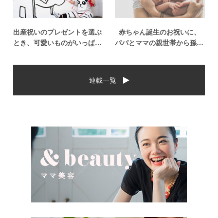
出産祝いのプレゼントを選ぶ
赤ちゃん誕生のお祝いに、
とき、可愛いものがいっぱい
パパとママの親世帯から孫誕
で悩みますよね。おめでとう
生のお祝いを贈ることになっ
の気持ちを込めて贈るものだ
た場合、今現在のお祝いの相
から、相手に喜んでもらいた
場や喜ばれるお祝いの品はど
連載一覧
いし、たくさん使ってもらえ
んなものなのでしょうか。ま
るものをプレゼントしたい。
た、出産祝いに関して気をつ
少し前は出産祝いと言え
けたいこととは？ベビーの誕
[…]
生という慶 […]