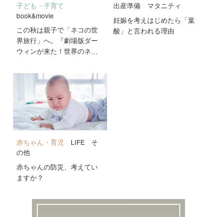
子ども・子育て
出産準備
マタニティ
book&movie
妊娠を考えはじめたら「葉
この秋は親子で「ネコの世
酸」と言われる理由
界旅行」へ。『劇場版ダー
ウィンが来た！世界のネコ
のなかまたち』が10月2日
公開！
赤ちゃん・育児
LIFE
そ
の他
赤ちゃんの防災、考えてい
ますか？