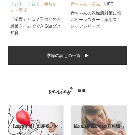
子ども・子育て
赤ちゃ
赤ちゃん・育児
LIFE
ん・育児
赤ちゃんの乾燥肌対策に雪
「浴育」とは？子供とのお
印ビーンスターク薬用スキ
風呂タイムでできる遊びと
ンケアシリーズ
知育
季節の読もの一覧
【2026年版】出産祝いおし
孫の出産祝いの金額相場っ
ゃれなプ…
て？出産祝い…