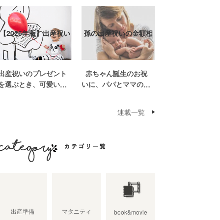
【2026年版】出産祝い
孫の出産祝いの金額相
おしゃれなプ…
場って？出産祝い…
出産祝いのプレゼント
赤ちゃん誕生のお祝
を選ぶとき、可愛いも
いに、パパとママの親
のがいっぱいで悩みま
世帯から孫誕生のお祝
すよね。おめでとうの
いを贈ることになった
連載一覧
気持ちを込めて贈るも
場合、今現在のお祝い
のだから、相手に喜ん
の相場や喜ばれるお祝
でもらいたいし、たく
いの品はどんなものな
さん使ってもらえるも
のでしょうか。また、
のをプレゼントした
出産祝いに関して気を
カテゴリ一覧
い。 少し前は出産祝
つけたいこととは？ベ
いと言え […]
ビーの誕生という慶
[…]
出産準備
マタニティ
book&movie