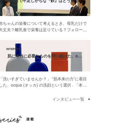
離乳食で不足しがちな『鉄』はどう補う…
赤ちゃんの栄養について考えるとき、母乳だけで
大丈夫？離乳食で栄養は足りている？フォローア
ップミルクって本当に必要？そんな疑問や不安を
感じたことがある方も多いのではないでしょう
か。 先日開催された雪印ビーンスターク株式会
社 […]
肌に本当に必要なものを問い続けた、o…
「洗いすぎていませんか？」 “肌本来の力”に着目
した、ocqua (オッカ) の洗顔という選択 . 「本当
に肌に必要なものだけを届けたいんです」そう話
してくださったのは、スキンケアブランド
インタビュー一覧
ocqua（オッカ）代表の依口 […]
連載