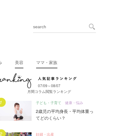
み
美容
ママ・家族
07/09～08/07
月間人気記事ランキング
月間コラム閲覧ランキング
子ども・子育て
健康・悩み
2歳児の平均身長・平均体重っ
てどのくらい？
妊婦・出産