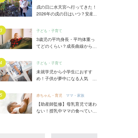
戌の日に水天宮へ行ってきた！
2026年の戌の日はいつ？安産
祈願5つのポイント、初穂料や
ご祈祷手順とは？混雑の様子も
子ども・子育て
写真で大公開。
3歳児の平均身長・平均体重っ
てどのくらい？成長曲線からは
ずれていたらどうする？
子ども・子育て
未就学児から小学生におすす
め！子供が夢中になる人気
DVD17選
赤ちゃん・育児
ママ・家族
【助産師監修】母乳育児で迷わ
ない！授乳中ママの食べていい
もの、気をつけること