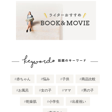
赤ちゃん
悩み
子供
商品比較
お風呂
女の子
ママ
男の子
乾燥肌
小学生
出産祝い