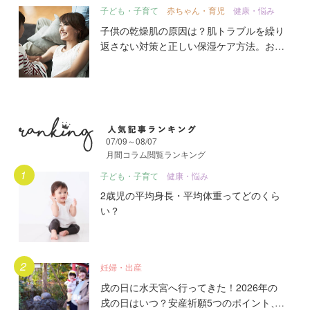
子ども・子育て
赤ちゃん・育児
健康・悩み
子供の乾燥肌の原因は？肌トラブルを繰り
返さない対策と正しい保湿ケア方法。おす
すめ13選
07/09～08/07
月間コラム閲覧ランキング
月間人気記事ランキング
子ども・子育て
健康・悩み
2歳児の平均身長・平均体重ってどのくら
い？
妊婦・出産
戌の日に水天宮へ行ってきた！2026年の
戌の日はいつ？安産祈願5つのポイント、