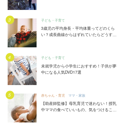
初穂料やご祈祷手順とは？混雑の様子も写
真で大公開。
子ども・子育て
3歳児の平均身長・平均体重ってどのくら
い？成長曲線からはずれていたらどうす
る？
子ども・子育て
未就学児から小学生におすすめ！子供が夢
中になる人気DVD17選
赤ちゃん・育児
ママ・家族
【助産師監修】母乳育児で迷わない！授乳
中ママの食べていいもの、気をつけること