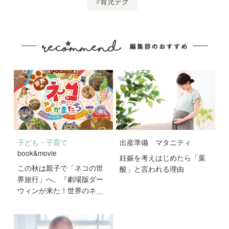
育児テク
子ども・子育て
出産準備
マタニティ
book&movie
妊娠を考えはじめたら「葉
この秋は親子で「ネコの世
酸」と言われる理由
界旅行」へ。『劇場版ダー
ウィンが来た！世界のネコ
のなかまたち』が10月2日
公開！