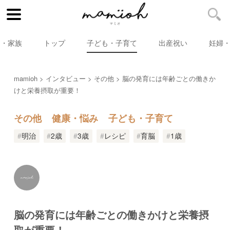
マ・家族
トップ
子ども・子育て
出産祝い
妊婦
mamioh
インタビュー
その他
脳の発育には年齢ごとの働きか
けと栄養摂取が重要！
その他
健康・悩み
子ども・子育て
明治
2歳
3歳
レシピ
育脳
1歳
脳の発育には年齢ごとの働きかけと栄養摂
取が重要！