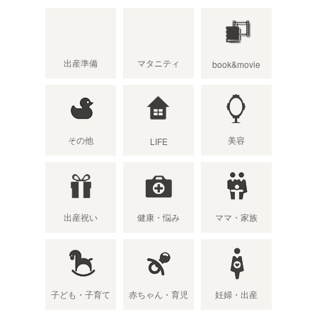
出産準備
マタニティ
book&movie
その他
美容
LIFE
出産祝い
健康・悩み
ママ・家族
子ども・子育て
赤ちゃん・育児
妊婦・出産