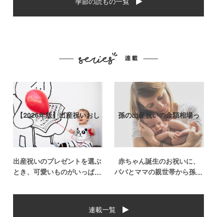
季節の読もの一覧
【2026年版】出産祝いおし
孫の出産祝いの金額相場っ
ゃれなプ…
て？出産祝い…
出産祝いのプレゼントを選ぶ
赤ちゃん誕生のお祝いに、
とき、可愛いものがいっぱい
パパとママの親世帯から孫誕
で悩みますよね。おめでとう
生のお祝いを贈ることになっ
の気持ちを込めて贈るものだ
た場合、今現在のお祝いの相
から、相手に喜んでもらいた
場や喜ばれるお祝いの品はど
連載一覧
いし、たくさん使ってもらえ
んなものなのでしょうか。ま