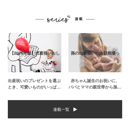
【2026年版】出産祝いおし
孫の出産祝いの金額相場っ
ゃれなプ…
て？出産祝い…
出産祝いのプレゼントを選ぶ
赤ちゃん誕生のお祝いに、
とき、可愛いものがいっぱい
パパとママの親世帯から孫誕
で悩みますよね。おめでとう
生のお祝いを贈ることになっ
の気持ちを込めて贈るものだ
た場合、今現在のお祝いの相
から、相手に喜んでもらいた
場や喜ばれるお祝いの品はど
連載一覧
いし、たくさん使ってもらえ
んなものなのでしょうか。ま
るものをプレゼントしたい。
た、出産祝いに関して気をつ
少し前は出産祝いと言え
けたいこととは？ベビーの誕