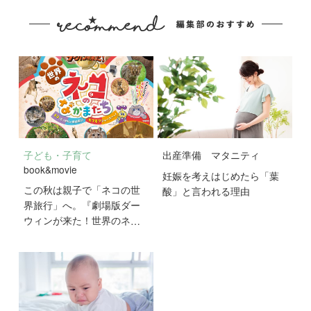
子ども・子育て
出産準備
マタニティ
book&movie
妊娠を考えはじめたら「葉
この秋は親子で「ネコの世
酸」と言われる理由
界旅行」へ。『劇場版ダー
ウィンが来た！世界のネコ
のなかまたち』が10月2日
公開！