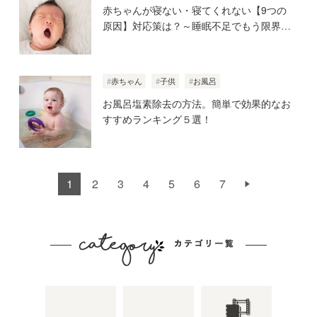
赤ちゃんが寝ない・寝てくれない【9つの
原因】対応策は？～睡眠不足でもう限界～
赤ちゃん
子供
お風呂
お風呂塩素除去の方法。簡単で効果的なお
すすめランキング５選！
1
2
3
4
5
6
7
Next