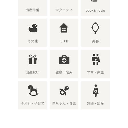
出産準備
マタニティ
book&movie
その他
美容
LIFE
出産祝い
健康・悩み
ママ・家族
子ども・子育て
赤ちゃん・育児
妊婦・出産