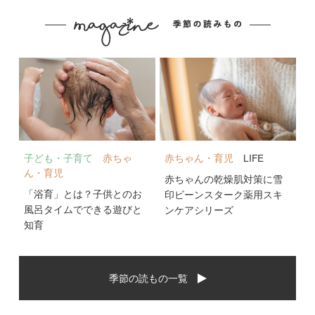
子ども・子育て
赤ちゃ
赤ちゃん・育児
LIFE
ん・育児
赤ちゃんの乾燥肌対策に雪
「浴育」とは？子供とのお
印ビーンスターク薬用スキ
風呂タイムでできる遊びと
ンケアシリーズ
知育
季節の読もの一覧