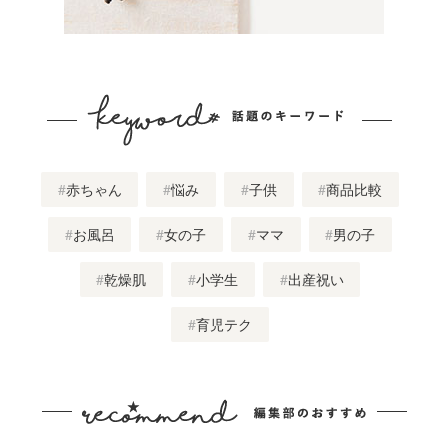
赤ちゃん
悩み
子供
商品比較
お風呂
女の子
ママ
男の子
乾燥肌
小学生
出産祝い
育児テク