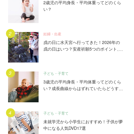
2歳児の平均身長・平均体重ってどのくら
い？
妊婦・出産
戌の日に水天宮へ行ってきた！2026年の
戌の日はいつ？安産祈願5つのポイント、
初穂料やご祈祷手順とは？混雑の様子も写
真で大公開。
子ども・子育て
3歳児の平均身長・平均体重ってどのくら
い？成長曲線からはずれていたらどうす
る？
子ども・子育て
未就学児から小学生におすすめ！子供が夢
中になる人気DVD17選