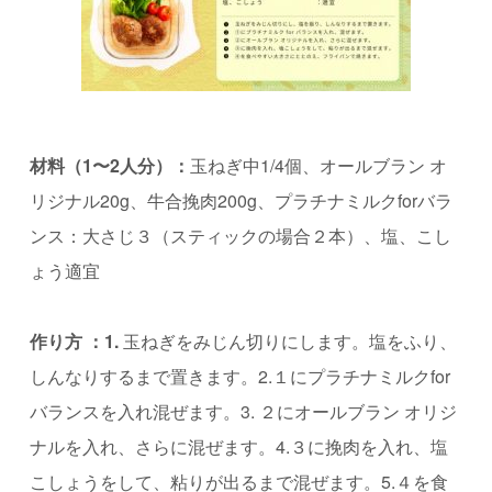
材料（1〜2人分）：
玉ねぎ中1/4個、オールブラン オ
リジナル20g、牛合挽肉200g、
プラチナミルクforバラ
ンス：⼤さじ３（スティックの場合２本）、塩、こし
ょう適宜
作り⽅ ：1.
玉ねぎをみじん切りにします。塩をふり、
しんなりするまで置きます。2.１にプラチナミルクfor
バランスを入れ混ぜます。3. ２に
オールブラン オリジ
ナルを入れ、さらに混ぜます
。4.３に挽肉を入れ、塩
こしょうをして、粘りが出るまで混ぜます。5.４を食