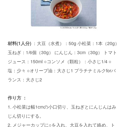
材料(1⼈分)
：⼤⾖（⽔煮）：50g ⼩松菜：1本（20g）
⽟ねぎ：1/6個（30g） にんじん：3cm（30g） トマト
ジュース：150ml ○コンソメ（顆粒）：⼩さじ1/4 ○
塩：少々 ○オリーブ油：⼤さじ1 プラチナミルクforバ
ランス：⼤さじ2
作り⽅ ：
1. ⼩松菜は幅1cmの⼩⼝切り、⽟ねぎとにんじんはみ
じん切りにする。
2. メジャーカップに○を⼊れ、⼤⾖を⼊れて絡め、ト