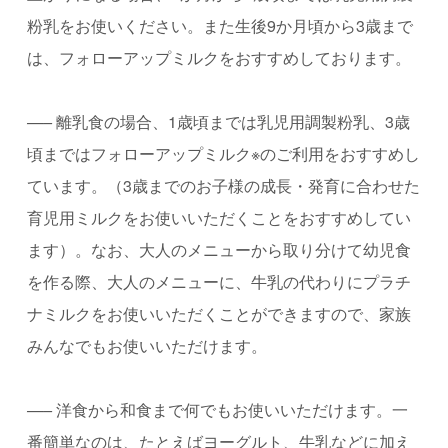
粉乳をお使いください。また生後
9
か月頃から
3
歳まで
は、フォローアップミルクをおすすめしております。
—–
離乳食の場合、
1
歳頃までは乳児用調製粉乳、
3
歳
頃まではフォローアップミルク
※
のご利用をおすすめし
ています。（
3
歳までのお子様の成長・発育に合わせた
育児用ミルクをお使いいただくことをおすすめしてい
ます）。なお、大人のメニューから取り分けて幼児食
を作る際、大人のメニューに、牛乳の代わりにプラチ
ナミルクをお使いいただくことができますので、家族
みんなでもお使いいただけます。
—–
洋食から和食まで何でもお使いいただけます。一
番簡単なのは、たとえばヨーグルト、牛乳などに加え