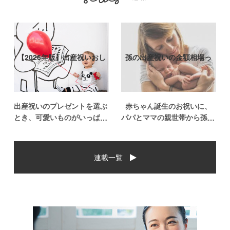
【2026年版】出産祝いおし
孫の出産祝いの金額相場っ
ゃれなプ…
て？出産祝い…
出産祝いのプレゼントを選ぶ
赤ちゃん誕生のお祝いに、
とき、可愛いものがいっぱい
パパとママの親世帯から孫誕
で悩みますよね。おめでとう
生のお祝いを贈ることになっ
の気持ちを込めて贈るものだ
た場合、今現在のお祝いの相
から、相手に喜んでもらいた
場や喜ばれるお祝いの品はど
連載一覧
いし、たくさん使ってもらえ
んなものなのでしょうか。ま
るものをプレゼントしたい。
た、出産祝いに関して気をつ
少し前は出産祝いと言え
けたいこととは？ベビーの誕
[…]
生という慶 […]