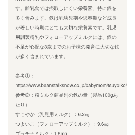
す。離乳食では摂取しにくい栄養素、特に鉄を
多く含みます。鉄は乳幼児期や思春期など成長
が著しい時期にとても大切な栄養素です。乳児
用調製粉乳やフォローアップミルクには、鉄の
不足が心配な
3
歳までのお子様の発育に大切な鉄
が多く含まれています。
参考①：
https://www.beanstalksnow.co.jp/babymom/tsuyoiko/
参考②：粉ミルク商品別の鉄の量（製品
100g
あ
たり）
すこやか（乳児用ミルク）：
6.2
㎎
つよいこ（フォローアップミルク）：
9.6
㎎
プラチナミルク：
1.5mg