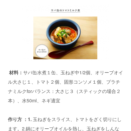
材料：
サバ缶水煮１缶、玉ねぎ中1/2個、オリーブオイ
ル大さじ１、トマト２個、固形コンソメ１個、
プラチ
ナミルクforバランス：⼤さじ３（スティックの場合２
本）、水50ml、ネギ適宜
作り⽅ ：1.
玉ねぎをスライス、トマトをざく切りにし
ます。2.鍋にオリーブオイルを熱し、玉ねぎをしんな