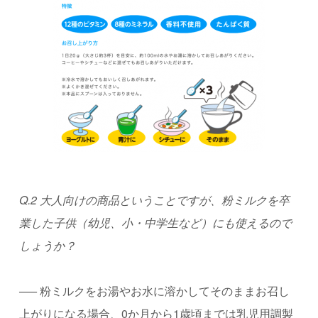
Q.2 大人向けの商品ということですが、粉ミルクを卒
業した子供（幼児、小・中学生など）にも使えるので
しょうか？
—–
粉ミルクをお湯やお水に溶かしてそのままお召し
上がりになる場合、
0
か月から
1
歳頃までは乳児用調製