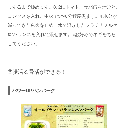
りするまで炒めます。3. 2にトマト、サバ缶を汁ごと、
コンソメを入れ、中火で5〜8分程度煮ます。4.水分が
減ってきたら火を止め、水で溶かしたプラチナミルク
forバランスを入れて混ぜます。※お好みでネギをちら
してください。
➂腸活＆骨活ができる！
パワー
UP
ハンバーグ