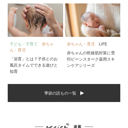
子ども・子育て
赤ちゃ
赤ちゃん・育児
LIFE
ん・育児
赤ちゃんの乾燥肌対策に雪
「浴育」とは？子供とのお
印ビーンスターク薬用スキ
風呂タイムでできる遊びと
ンケアシリーズ
知育
季節の読もの一覧