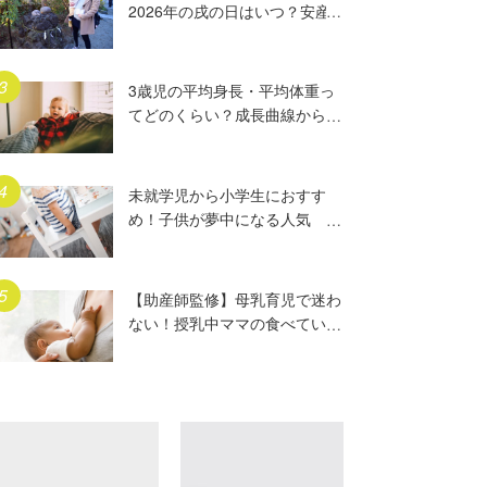
2026年の戌の日はいつ？安産
祈願5つのポイント、初穂料や
ご祈祷手順とは？混雑の様子も
写真で大公開。
3歳児の平均身長・平均体重っ
てどのくらい？成長曲線からは
ずれていたらどうする？
未就学児から小学生におすす
め！子供が夢中になる人気
DVD17選
【助産師監修】母乳育児で迷わ
ない！授乳中ママの食べていい
もの、気をつけること