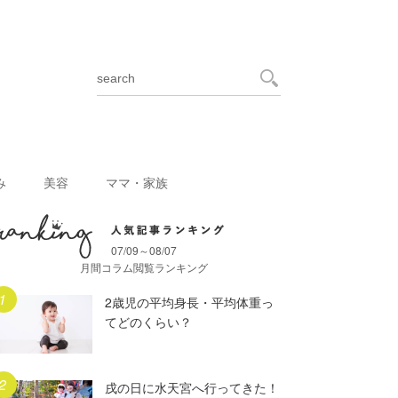
み
美容
ママ・家族
07/09～08/07
月間人気記事ランキング
月間コラム閲覧ランキング
2歳児の平均身長・平均体重っ
てどのくらい？
戌の日に水天宮へ行ってきた！