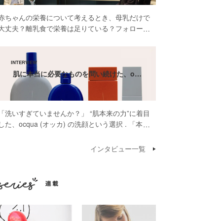
赤ちゃんの栄養について考えるとき、母乳だけで
大丈夫？離乳食で栄養は足りている？フォローア
ップミルクって本当に必要？そんな疑問や不安を
感じたことがある方も多いのではないでしょう
か。 先日開催された雪印ビーンスターク株式会
社 […]
肌に本当に必要なものを問い続けた、o…
「洗いすぎていませんか？」 “肌本来の力”に着目
した、ocqua (オッカ) の洗顔という選択 . 「本当
に肌に必要なものだけを届けたいんです」そう話
してくださったのは、スキンケアブランド
インタビュー一覧
ocqua（オッカ）代表の依口 […]
連載