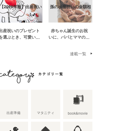
【2026年版】出産祝い
孫の出産祝いの金額相
おしゃれなプ…
場って？出産祝い…
出産祝いのプレゼント
赤ちゃん誕生のお祝
を選ぶとき、可愛いも
いに、パパとママの親
のがいっぱいで悩みま
世帯から孫誕生のお祝
すよね。おめでとうの
いを贈ることになった
連載一覧
気持ちを込めて贈るも
場合、今現在のお祝い
のだから、相手に喜ん
の相場や喜ばれるお祝
でもらいたいし、たく
いの品はどんなものな
さん使ってもらえるも
のでしょうか。また、
のをプレゼントした
出産祝いに関して気を
カテゴリ一覧
い。 少し前は出産祝
つけたいこととは？ベ
いと言え […]
ビーの誕生という慶
[…]
出産準備
マタニティ
book&movie