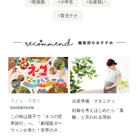
乾燥肌
小学生
出産祝い
育児テク
子ども・子育て
出産準備
マタニティ
book&movie
妊娠を考えはじめたら「葉
この秋は親子で「ネコの世
酸」と言われる理由
界旅行」へ。『劇場版ダー
ウィンが来た！世界のネコ
のなかまたち』が10月2日