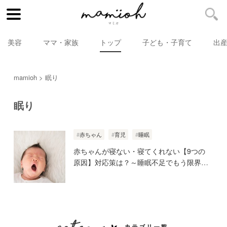
美容
ママ・家族
トップ
子ども・子育て
出
mamioh
眠り
眠り
赤ちゃん
育児
睡眠
赤ちゃんが寝ない・寝てくれない【9つの
原因】対応策は？～睡眠不足でもう限界～