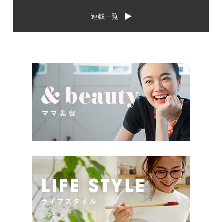
から、相手に喜んでもらいた
場や喜ばれるお祝いの品はど
連載一覧
いし、たくさん使ってもらえ
んなものなのでしょうか。ま
るものをプレゼントしたい。
た、出産祝いに関して気をつ
少し前は出産祝いと言え
けたいこととは？ベビーの誕
[…]
生という慶 […]