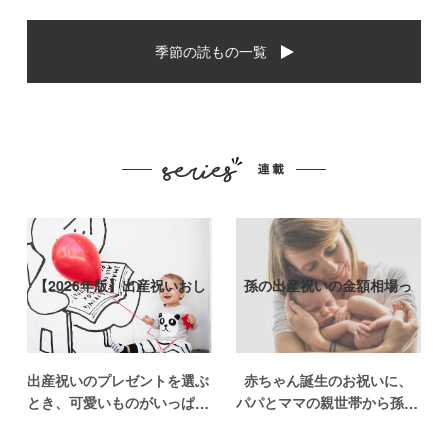
季節の読もの一覧
【2026年版】出産祝いおし
孫の出産祝いの金額相場っ
ゃれなプ…
て？出産祝い…
出産祝いのプレゼントを選ぶ
赤ちゃん誕生のお祝いに、
とき、可愛いものがいっぱい
パパとママの親世帯から孫誕
で悩みますよね。おめでとう
生のお祝いを贈ることになっ
の気持ちを込めて贈るものだ
た場合、今現在のお祝いの相