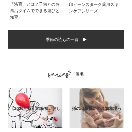
「浴育」とは？子供とのお
印ビーンスターク薬用スキ
風呂タイムでできる遊びと
ンケアシリーズ
知育
季節の読もの一覧
【2026年版】出産祝いおし
孫の出産祝いの金額相場っ
ゃれなプ…
て？出産祝い…