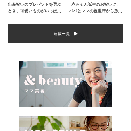
出産祝いのプレゼントを選ぶ
赤ちゃん誕生のお祝いに、
とき、可愛いものがいっぱい
パパとママの親世帯から孫誕
で悩みますよね。おめでとう
生のお祝いを贈ることになっ
の気持ちを込めて贈るものだ
た場合、今現在のお祝いの相
から、相手に喜んでもらいた
場や喜ばれるお祝いの品はど
連載一覧
いし、たくさん使ってもらえ
んなものなのでしょうか。ま
るものをプレゼントしたい。
た、出産祝いに関して気をつ
少し前は出産祝いと言え
けたいこととは？ベビーの誕
[…]
生という慶 […]