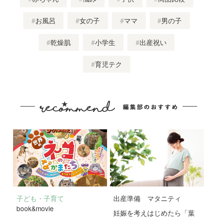
お風呂
女の子
ママ
男の子
乾燥肌
小学生
出産祝い
育児テク
子ども・子育て
出産準備
マタニティ
book&movie
妊娠を考えはじめたら「葉