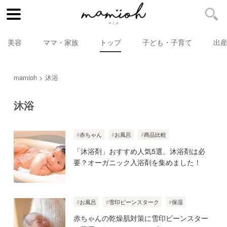
美容
ママ・家族
トップ
子ども・子育て
出
mamioh
沐浴
沐浴
赤ちゃん
お風呂
商品比較
「沐浴剤」おすすめ人気5選。沐浴剤は必
要？オーガニック入浴剤を集めました！
お風呂
雪印ビーンスターク
保湿
赤ちゃんの乾燥肌対策に雪印ビーンスター