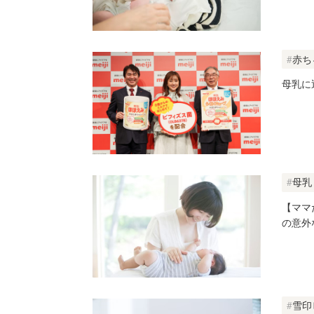
赤ち
母乳に
母乳
【ママ
の意外
雪印