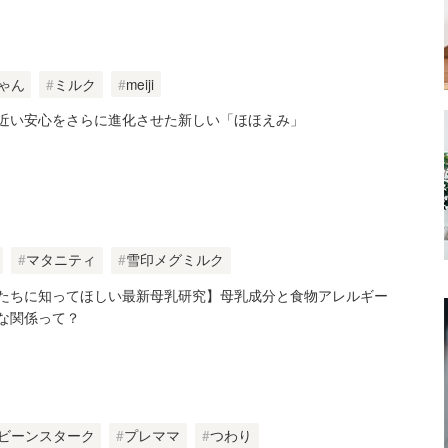
ゃん
ミルク
meiji
近い安心をさらに進化させた新しい「ほほえみ」
マタニティ
雪印メグミルク
たちに知ってほしい最新母乳研究】母乳成分と食物アレルギー
な関係って？
ビーンスターク
プレママ
つわり