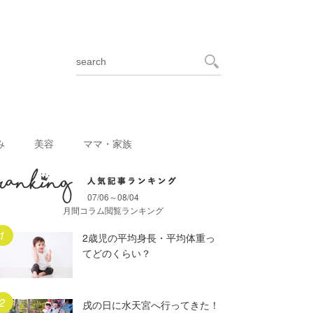
み
美容
ママ・家族
07/06～08/04
月間人気記事ランキング
月間コラム閲覧ランキング
2歳児の平均身長・平均体重っ
てどのくらい？
戌の日に水天宮へ行ってきた！