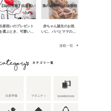
【2026年版】出産祝い
孫の出産祝いの金額相
おしゃれなプ…
場って？出産祝い…
出産祝いのプレゼント
赤ちゃん誕生のお祝
を選ぶとき、可愛いも
いに、パパとママの親
のがいっぱいで悩みま
世帯から孫誕生のお祝
すよね。おめでとうの
いを贈ることになった
連載一覧
気持ちを込めて贈るも
場合、今現在のお祝い
のだから、相手に喜ん
の相場や喜ばれるお祝
でもらいたいし、たく
いの品はどんなものな
さん使ってもらえるも
のでしょうか。また、
のをプレゼントした
出産祝いに関して気を
カテゴリ一覧
い。 少し前は出産祝
つけたいこととは？ベ
いと言え […]
ビーの誕生という慶
[…]
出産準備
マタニティ
book&movie