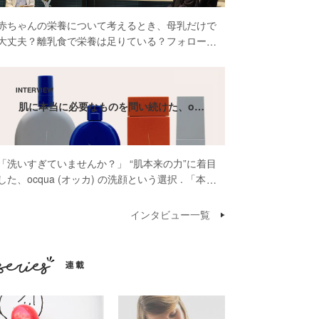
赤ちゃんの栄養について考えるとき、母乳だけで
大丈夫？離乳食で栄養は足りている？フォローア
ップミルクって本当に必要？そんな疑問や不安を
感じたことがある方も多いのではないでしょう
か。 先日開催された雪印ビーンスターク株式会
社 […]
肌に本当に必要なものを問い続けた、o…
「洗いすぎていませんか？」 “肌本来の力”に着目
した、ocqua (オッカ) の洗顔という選択 . 「本当
に肌に必要なものだけを届けたいんです」そう話
してくださったのは、スキンケアブランド
インタビュー一覧
ocqua（オッカ）代表の依口 […]
連載