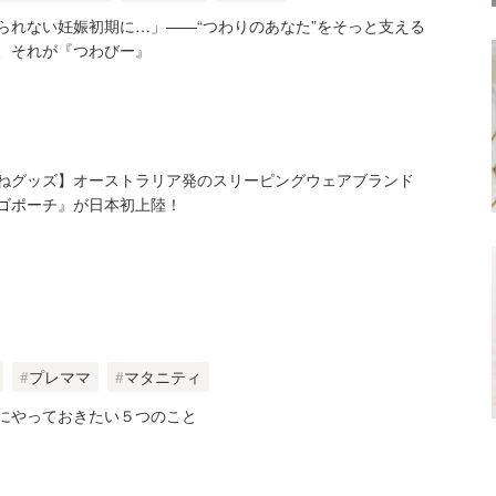
られない妊娠初期に…」——“つわりのあなた”をそっと支える
、それが『つわびー』
ねグッズ】オーストラリア発のスリーピングウェアブランド
ゴポーチ』が日本初上陸！
プレママ
マタニティ
にやっておきたい５つのこと