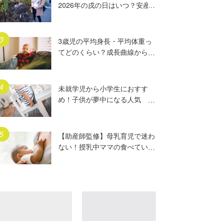
2026年の戌の日はいつ？安産
祈願5つのポイント、初穂料や
ご祈祷手順とは？混雑の様子も
写真で大公開。
3歳児の平均身長・平均体重っ
てどのくらい？成長曲線からは
ずれていたらどうする？
未就学児から小学生におすす
め！子供が夢中になる人気
DVD17選
【助産師監修】母乳育児で迷わ
ない！授乳中ママの食べていい
もの、気をつけること