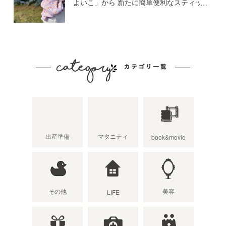
よいこ」から 新たに簡単便利なスティッ
クタイプが登場
出産準備
マタニティ
book&movie
その他
美容
LIFE