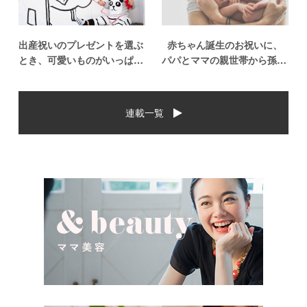
出産祝いのプレゼントを選ぶ
赤ちゃん誕生のお祝いに、
とき、可愛いものがいっぱい
パパとママの親世帯から孫誕
で悩みますよね。おめでとう
生のお祝いを贈ることになっ
の気持ちを込めて贈るものだ
た場合、今現在のお祝いの相
から、相手に喜んでもらいた
場や喜ばれるお祝いの品はど
連載一覧
いし、たくさん使ってもらえ
んなものなのでしょうか。ま
るものをプレゼントしたい。
た、出産祝いに関して気をつ
少し前は出産祝いと言え
けたいこととは？ベビーの誕
[…]
生という慶 […]