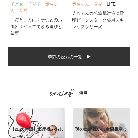
子ども・子育て
赤ちゃ
赤ちゃん・育児
LIFE
ん・育児
赤ちゃんの乾燥肌対策に雪
「浴育」とは？子供とのお
印ビーンスターク薬用スキ
風呂タイムでできる遊びと
ンケアシリーズ
知育
季節の読もの一覧
【2026年版】出産祝いおし
孫の出産祝いの金額相場っ
ゃれなプ…
て？出産祝い…