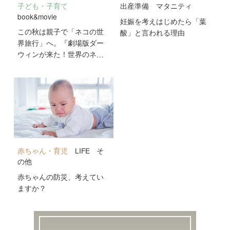
子ども・子育て
出産準備
マタニティ
book&movie
妊娠を考えはじめたら「葉
この秋は親子で「ネコの世
酸」と言われる理由
界旅行」へ。『劇場版ダー
ウィンが来た！世界のネコ
のなかまたち』が10月2日
公開！
赤ちゃん・育児
LIFE
そ
の他
赤ちゃんの防災、考えてい
ますか？