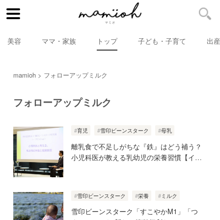
美容
ママ・家族
トップ
子ども・子育て
出
mamioh
フォローアップミルク
フォローアップミルク
育児
雪印ビーンスターク
母乳
離乳食で不足しがちな『鉄』はどう補う？
小児科医が教える乳幼児の栄養習慣【イベ
ントレポート】
雪印ビーンスターク
栄養
ミルク
雪印ビーンスターク「すこやかM1」「つ