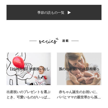
季節の読もの一覧
【2026年版】出産祝いおし
孫の出産祝いの金額相場っ
ゃれなプ…
て？出産祝い…
出産祝いのプレゼントを選ぶ
赤ちゃん誕生のお祝いに、
とき、可愛いものがいっぱい
パパとママの親世帯から孫誕
で悩みますよね。おめでとう
生のお祝いを贈ることになっ
の気持ちを込めて贈るものだ
た場合、今現在のお祝いの相