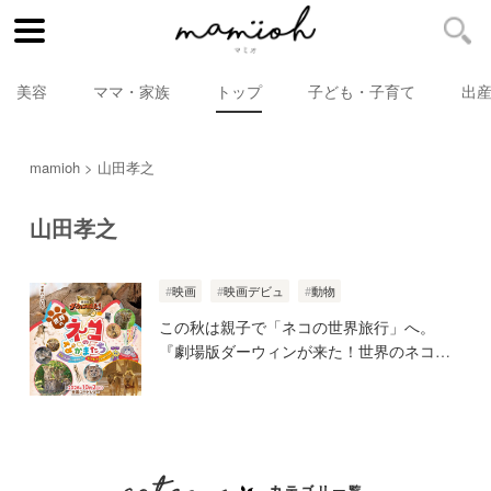
美容
ママ・家族
トップ
子ども・子育て
出
mamioh
山田孝之
山田孝之
映画
映画デビュ
動物
この秋は親子で「ネコの世界旅行」へ。
『劇場版ダーウィンが来た！世界のネコの
なかまたち』が10月2日公開！