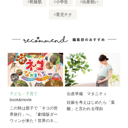
乾燥肌
小学生
出産祝い
育児テク
子ども・子育て
出産準備
マタニティ
book&movie
妊娠を考えはじめたら「葉
この秋は親子で「ネコの世
酸」と言われる理由
界旅行」へ。『劇場版ダー
ウィンが来た！世界のネコ
のなかまたち』が10月2日