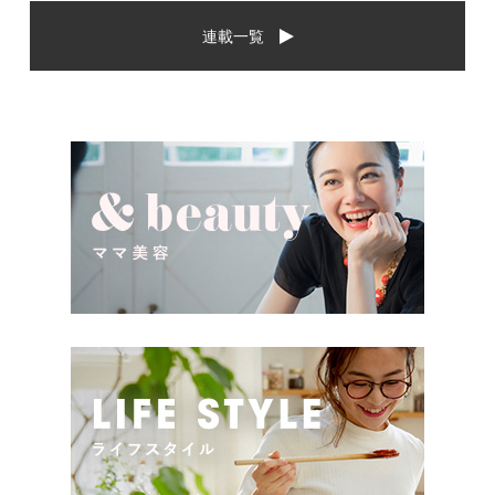
から、相手に喜んでもらいた
場や喜ばれるお祝いの品はど
連載一覧
いし、たくさん使ってもらえ
んなものなのでしょうか。ま
るものをプレゼントしたい。
た、出産祝いに関して気をつ
少し前は出産祝いと言え
けたいこととは？ベビーの誕
[…]
生という慶 […]