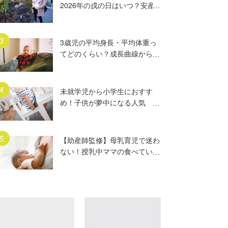
2026年の戌の日はいつ？安産
祈願5つのポイント、初穂料や
ご祈祷手順とは？混雑の様子も
写真で大公開。
3歳児の平均身長・平均体重っ
てどのくらい？成長曲線からは
ずれていたらどうする？
未就学児から小学生におすす
め！子供が夢中になる人気
DVD17選
【助産師監修】母乳育児で迷わ
ない！授乳中ママの食べていい
もの、気をつけること