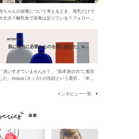
赤ちゃんの栄養について考えるとき、母乳だけで
大丈夫？離乳食で栄養は足りている？フォローア
ップミルクって本当に必要？そんな疑問や不安を
感じたことがある方も多いのではないでしょう
か。 先日開催された雪印ビーンスターク株式会
社 […]
肌に本当に必要なものを問い続けた、o…
「洗いすぎていませんか？」 “肌本来の力”に着目
した、ocqua (オッカ) の洗顔という選択 . 「本当
に肌に必要なものだけを届けたいんです」そう話
してくださったのは、スキンケアブランド
インタビュー一覧
ocqua（オッカ）代表の依口 […]
連載