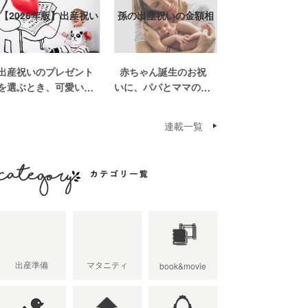
【2026年版】出産祝い
孫の出産祝いの金額相
おしゃれなプ…
場って？出産祝い…
出産祝いのプレゼント
赤ちゃん誕生のお祝
を選ぶとき、可愛いも
いに、パパとママの親
のがいっぱいで悩みま
世帯から孫誕生のお祝
すよね。おめでとうの
いを贈ることになった
連載一覧
気持ちを込めて贈るも
場合、今現在のお祝い
のだから、相手に喜ん
の相場や喜ばれるお祝
でもらいたいし、たく
いの品はどんなものな
さん使ってもらえるも
のでしょうか。また、
のをプレゼントした
出産祝いに関して気を
カテゴリ一覧
い。 少し前は出産祝
つけたいこととは？ベ
いと言え […]
ビーの誕生という慶
[…]
出産準備
マタニティ
book&movie