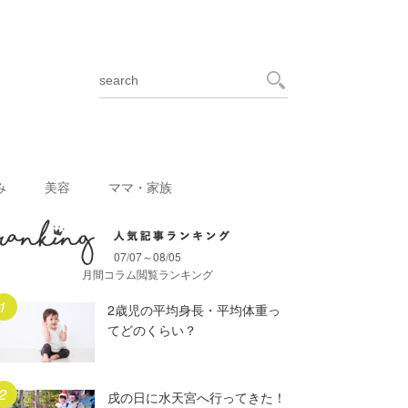
み
美容
ママ・家族
07/07～08/05
月間人気記事ランキング
月間コラム閲覧ランキング
2歳児の平均身長・平均体重っ
てどのくらい？
戌の日に水天宮へ行ってきた！