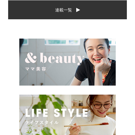
から、相手に喜んでもらいた
場や喜ばれるお祝いの品はど
連載一覧
いし、たくさん使ってもらえ
んなものなのでしょうか。ま
るものをプレゼントしたい。
た、出産祝いに関して気をつ
少し前は出産祝いと言え
けたいこととは？ベビーの誕
[…]
生という慶 […]