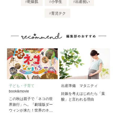
乾燥肌
小学生
出産祝い
育児テク
子ども・子育て
出産準備
マタニティ
book&movie
妊娠を考えはじめたら「葉
この秋は親子で「ネコの世
酸」と言われる理由
界旅行」へ。『劇場版ダー
ウィンが来た！世界のネコ
のなかまたち』が10月2日