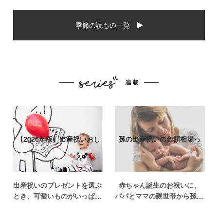
季節の読もの一覧
【2026年版】出産祝いおし
孫の出産祝いの金額相場っ
ゃれなプ…
て？出産祝い…
出産祝いのプレゼントを選ぶ
赤ちゃん誕生のお祝いに、
とき、可愛いものがいっぱい
パパとママの親世帯から孫誕
で悩みますよね。おめでとう
生のお祝いを贈ることになっ
の気持ちを込めて贈るものだ
た場合、今現在のお祝いの相