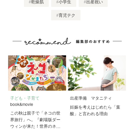
乾燥肌
小学生
出産祝い
育児テク
子ども・子育て
出産準備
マタニティ
book&movie
妊娠を考えはじめたら「葉
この秋は親子で「ネコの世
酸」と言われる理由
界旅行」へ。『劇場版ダー
ウィンが来た！世界のネコ
のなかまたち』が10月2日