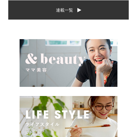
から、相手に喜んでもらいた
場や喜ばれるお祝いの品はど
連載一覧
いし、たくさん使ってもらえ
んなものなのでしょうか。ま
るものをプレゼントしたい。
た、出産祝いに関して気をつ
少し前は出産祝いと言え
けたいこととは？ベビーの誕
[…]
生という慶 […]