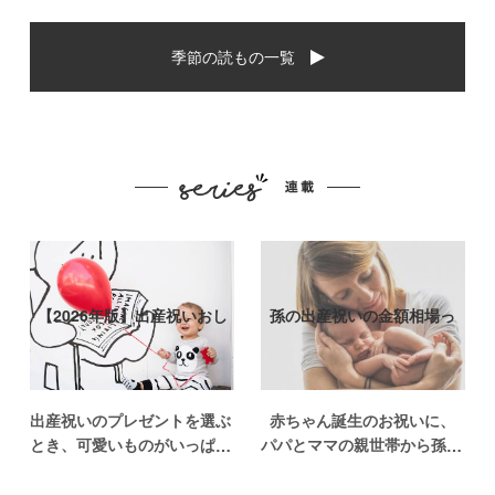
季節の読もの一覧
【2026年版】出産祝いおし
孫の出産祝いの金額相場っ
ゃれなプ…
て？出産祝い…
出産祝いのプレゼントを選ぶ
赤ちゃん誕生のお祝いに、
とき、可愛いものがいっぱい
パパとママの親世帯から孫誕
で悩みますよね。おめでとう
生のお祝いを贈ることになっ
の気持ちを込めて贈るものだ
た場合、今現在のお祝いの相