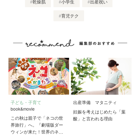
乾燥肌
小学生
出産祝い
育児テク
子ども・子育て
出産準備
マタニティ
book&movie
妊娠を考えはじめたら「葉
この秋は親子で「ネコの世
酸」と言われる理由
界旅行」へ。『劇場版ダー
ウィンが来た！世界のネコ
のなかまたち』が10月2日