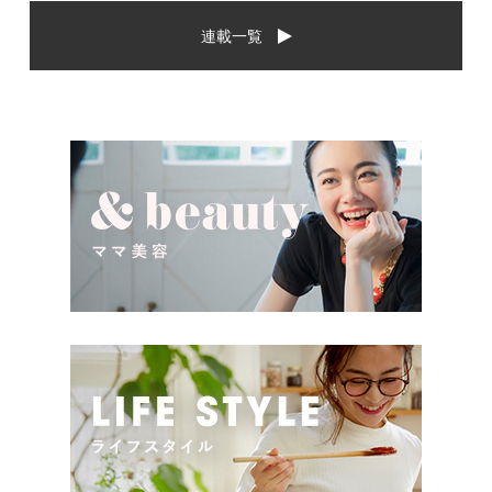
から、相手に喜んでもらいた
場や喜ばれるお祝いの品はど
連載一覧
いし、たくさん使ってもらえ
んなものなのでしょうか。ま
るものをプレゼントしたい。
た、出産祝いに関して気をつ
少し前は出産祝いと言え
けたいこととは？ベビーの誕
[…]
生という慶 […]