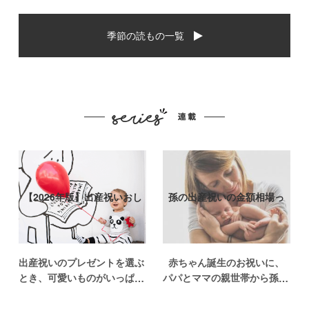
季節の読もの一覧
【2026年版】出産祝いおし
孫の出産祝いの金額相場っ
ゃれなプ…
て？出産祝い…
出産祝いのプレゼントを選ぶ
赤ちゃん誕生のお祝いに、
とき、可愛いものがいっぱい
パパとママの親世帯から孫誕
で悩みますよね。おめでとう
生のお祝いを贈ることになっ
の気持ちを込めて贈るものだ
た場合、今現在のお祝いの相