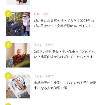
妊婦・出産
戌の日に水天宮へ行ってきた！2026年の
戌の日はいつ？安産祈願5つのポイント、
初穂料やご祈祷手順とは？混雑の様子も写
真で大公開。
子ども・子育て
3歳児の平均身長・平均体重ってどのくら
い？成長曲線からはずれていたらどうす
る？
子ども・子育て
未就学児から小学生におすすめ！子供が夢
中になる人気DVD17選