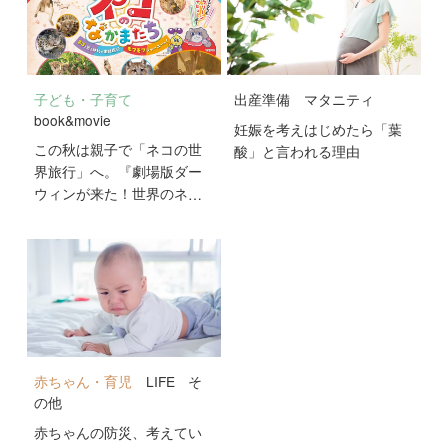
子ども・子育て
出産準備
マタニティ
book&movie
妊娠を考えはじめたら「葉
この秋は親子で「ネコの世
酸」と言われる理由
界旅行」へ。『劇場版ダー
ウィンが来た！世界のネコ
のなかまたち』が10月2日
公開！
赤ちゃん・育児
LIFE
そ
の他
赤ちゃんの防災、考えてい