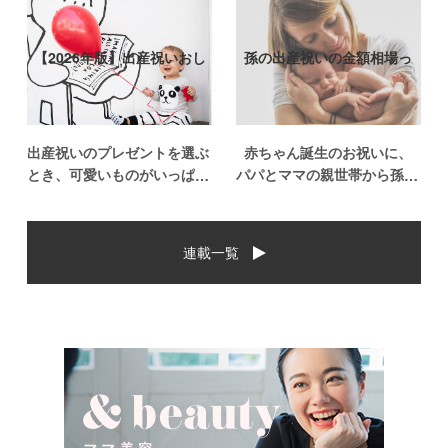
【2026年版】出産祝いおし
孫の出産祝いの金額相場っ
ゃれなプ…
て？出産祝い…
出産祝いのプレゼントを選ぶ
赤ちゃん誕生のお祝いに、
とき、可愛いものがいっぱい
パパとママの親世帯から孫誕
で悩みますよね。おめでとう
生のお祝いを贈ることになっ
の気持ちを込めて贈るものだ
た場合、今現在のお祝いの相
から、相手に喜んでもらいた
場や喜ばれるお祝いの品はど
連載一覧
いし、たくさん使ってもらえ
んなものなのでしょうか。ま
るものをプレゼントしたい。
た、出産祝いに関して気をつ
少し前は出産祝いと言え
けたいこととは？ベビーの誕
[…]
生という慶 […]