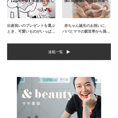
【2026年版】出産祝いおし
孫の出産祝いの金額相場っ
ゃれなプ…
て？出産祝い…
出産祝いのプレゼントを選ぶ
赤ちゃん誕生のお祝いに、
とき、可愛いものがいっぱい
パパとママの親世帯から孫誕
で悩みますよね。おめでとう
生のお祝いを贈ることになっ
の気持ちを込めて贈るものだ
た場合、今現在のお祝いの相
から、相手に喜んでもらいた
場や喜ばれるお祝いの品はど
連載一覧
いし、たくさん使ってもらえ
んなものなのでしょうか。ま
るものをプレゼントしたい。
た、出産祝いに関して気をつ
少し前は出産祝いと言え
けたいこととは？ベビーの誕
[…]
生という慶 […]