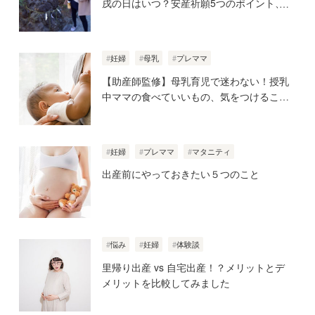
戌の日はいつ？安産祈願5つのポイント、
初穂料やご祈祷手順とは？混雑の様子も写
真で大公開。
妊婦
母乳
プレママ
【助産師監修】母乳育児で迷わない！授乳
中ママの食べていいもの、気をつけること
妊婦
プレママ
マタニティ
出産前にやっておきたい５つのこと
悩み
妊婦
体験談
里帰り出産 vs 自宅出産！？メリットとデ
メリットを比較してみました