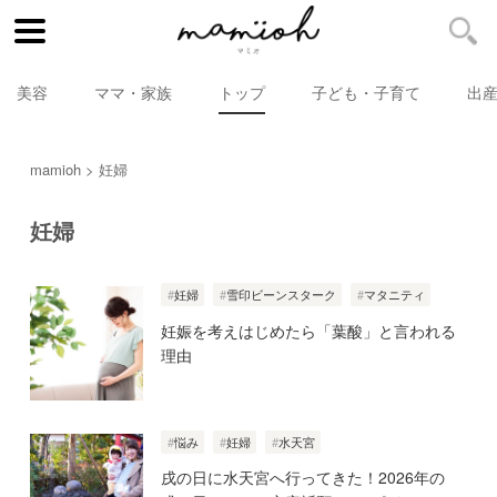
美容
ママ・家族
トップ
子ども・子育て
出
mamioh
妊婦
妊婦
妊婦
雪印ビーンスターク
マタニティ
妊娠を考えはじめたら「葉酸」と言われる
理由
悩み
妊婦
水天宮
戌の日に水天宮へ行ってきた！2026年の