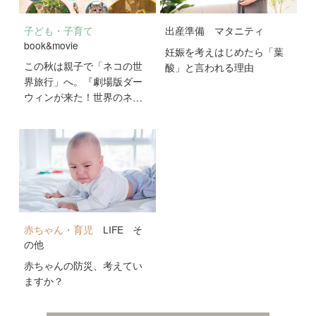
子ども・子育て
出産準備
マタニティ
book&movie
妊娠を考えはじめたら「葉
この秋は親子で「ネコの世
酸」と言われる理由
界旅行」へ。『劇場版ダー
ウィンが来た！世界のネコ
のなかまたち』が10月2日
公開！
赤ちゃん・育児
LIFE
そ
の他
赤ちゃんの防災、考えてい
ますか？