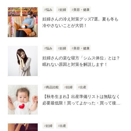
悩み
妊婦
美容・健康
妊婦さんの冷え対策グッズ7選。夏も冬も
冷やさないことが大切！
悩み
妊婦
美容・健康
妊婦さんの楽な寝方「シムス体位」とは？
眠れない原因と対策を解説します！
商品比較
妊婦
出産
【秋冬生まれ】出産準備リストは無駄なく
必要最低限！買ってよかった・買って後悔
したアイテムとは？
妊婦
出産