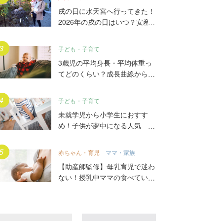
戌の日に水天宮へ行ってきた！
2026年の戌の日はいつ？安産
祈願5つのポイント、初穂料や
ご祈祷手順とは？混雑の様子も
子ども・子育て
写真で大公開。
3歳児の平均身長・平均体重っ
てどのくらい？成長曲線からは
ずれていたらどうする？
子ども・子育て
未就学児から小学生におすす
め！子供が夢中になる人気
DVD17選
赤ちゃん・育児
ママ・家族
【助産師監修】母乳育児で迷わ
ない！授乳中ママの食べていい
もの、気をつけること