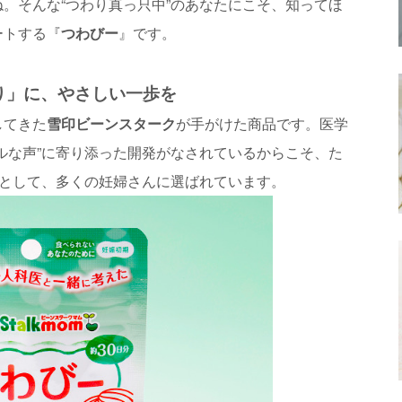
。そんな“つわり真っ只中”のあなたにこそ、知ってほ
ートする『
つわびー
』です。
り」に、やさしい一歩を
してきた
雪印ビーンスターク
が手がけた商品です。医学
ルな声”に寄り添った開発がなされているからこそ、た
”として、多くの妊婦さんに選ばれています。