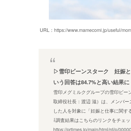
URL：
https://www.mamecomi.jp/useful/morn
▷雪印ビーンスターク 妊娠と
いう回答は84.7%と高い結果に
雪印メグミルクグループの雪印ビー
取締役社長：渡辺 滋）は、メンバ
した人を対象に「妊娠と仕事に関す
⇩調査結果はこちらのリンクをチェッ
https://prtimes.jp/main/html/rd/p/00