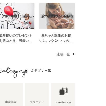
【2026年版】出産祝い
孫の出産祝いの金額相
おしゃれなプ…
場って？出産祝い…
出産祝いのプレゼント
赤ちゃん誕生のお祝
を選ぶとき、可愛いも
いに、パパとママの親
のがいっぱいで悩みま
世帯から孫誕生のお祝
すよね。おめでとうの
いを贈ることになった
連載一覧
気持ちを込めて贈るも
場合、今現在のお祝い
のだから、相手に喜ん
の相場や喜ばれるお祝
でもらいたいし、たく
いの品はどんなものな
さん使ってもらえるも
のでしょうか。また、
のをプレゼントした
出産祝いに関して気を
カテゴリ一覧
い。 少し前は出産祝
つけたいこととは？ベ
いと言え […]
ビーの誕生という慶
[…]
出産準備
マタニティ
book&movie