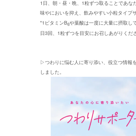
1日、朝・昼・晩、1粒ずつ取ることであな
味やにおいを抑え、飲みやすい小粒タイプ
*1
ビタミンB
や葉酸は一度に大量に摂取し
6
日3回、1粒ずつを目安にお召しあがりくだ
▷つわりに悩む人に寄り添い、役立つ情報
しました。