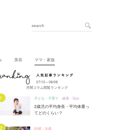
み
美容
ママ・家族
07/10～08/08
月間人気記事ランキング
月間コラム閲覧ランキング
子ども・子育て
健康・悩み
2歳児の平均身長・平均体重っ
てどのくらい？
妊婦・出産