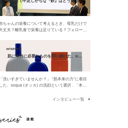
離乳食で不足しがちな『鉄』はどう補う…
赤ちゃんの栄養について考えるとき、母乳だけで
大丈夫？離乳食で栄養は足りている？フォローア
ップミルクって本当に必要？そんな疑問や不安を
感じたことがある方も多いのではないでしょう
か。 先日開催された雪印ビーンスターク株式会
社 […]
肌に本当に必要なものを問い続けた、o…
「洗いすぎていませんか？」 “肌本来の力”に着目
した、ocqua (オッカ) の洗顔という選択 . 「本当
に肌に必要なものだけを届けたいんです」そう話
してくださったのは、スキンケアブランド
インタビュー一覧
ocqua（オッカ）代表の依口 […]
連載