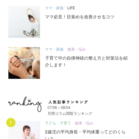
ママ・家族
LIFE
ママ必見！目覚めを改善させるコツ
ママ・家族
健康・悩み
子育て中の自律神経の整え方と対策法を紹
介します！
07/06～08/04
月間コラム閲覧ランキング
月間人気記事ランキング
子ども・子育て
健康・悩み
2歳児の平均身長・平均体重ってどのくら
い？