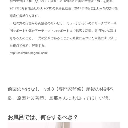
街の整骨院『和（なごみ）』院長。
2012年4月に街の整骨院『和』を開業、
2017年6月有限会社OLUPONOの取締役就任、2017年10月にはLife Nの技術指
導責任者就任を兼任。
一般の方の治療から高齢者のリハビリ、ミュージシャンのアリーナツアー帯
同サポートや舞台アーティストのサポートまで幅広く活動。専門的な知識は
もちろんのこと、一児の父親であることから経験に基づいた家族に寄り添っ
た視点で分析、解説する。
http://seikotuin-nagomi.com/
前回のおはなし
vol.3
【専門家監修】産後の体調不
良、原因と改善策。旦那さんにも知ってほしい話。
お風呂では、何をするべき？