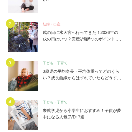
妊婦・出産
戌の日に水天宮へ行ってきた！2026年の
戌の日はいつ？安産祈願5つのポイント、
初穂料やご祈祷手順とは？混雑の様子も写
真で大公開。
子ども・子育て
3歳児の平均身長・平均体重ってどのくら
い？成長曲線からはずれていたらどうす
る？
子ども・子育て
未就学児から小学生におすすめ！子供が夢
中になる人気DVD17選