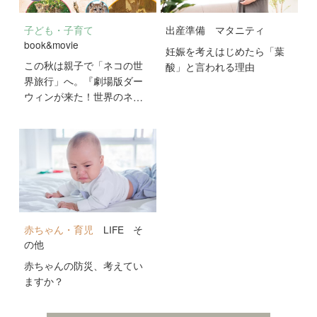
子ども・子育て
出産準備
マタニティ
book&movie
妊娠を考えはじめたら「葉
この秋は親子で「ネコの世
酸」と言われる理由
界旅行」へ。『劇場版ダー
ウィンが来た！世界のネコ
のなかまたち』が10月2日
公開！
赤ちゃん・育児
LIFE
そ
の他
赤ちゃんの防災、考えてい
ますか？