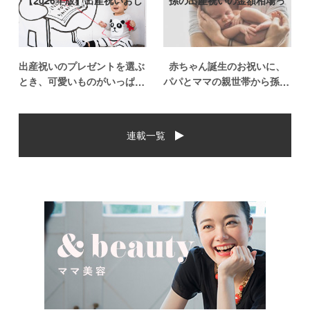
【2026年版】出産祝いおし
孫の出産祝いの金額相場っ
ゃれなプ…
て？出産祝い…
出産祝いのプレゼントを選ぶ
赤ちゃん誕生のお祝いに、
とき、可愛いものがいっぱい
パパとママの親世帯から孫誕
で悩みますよね。おめでとう
生のお祝いを贈ることになっ
の気持ちを込めて贈るものだ
た場合、今現在のお祝いの相
から、相手に喜んでもらいた
場や喜ばれるお祝いの品はど
連載一覧
いし、たくさん使ってもらえ
んなものなのでしょうか。ま
るものをプレゼントしたい。
た、出産祝いに関して気をつ
少し前は出産祝いと言え
けたいこととは？ベビーの誕
[…]
生という慶 […]