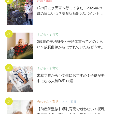
妊婦・出産
戌の日に水天宮へ行ってきた！2026年の
戌の日はいつ？安産祈願5つのポイント、
初穂料やご祈祷手順とは？混雑の様子も写
真で大公開。
子ども・子育て
3歳児の平均身長・平均体重ってどのくら
い？成長曲線からはずれていたらどうす
る？
子ども・子育て
未就学児から小学生におすすめ！子供が夢
中になる人気DVD17選
赤ちゃん・育児
ママ・家族
【助産師監修】母乳育児で迷わない！授乳