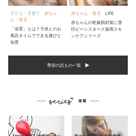
子ども・子育て
赤ちゃ
赤ちゃん・育児
LIFE
ん・育児
赤ちゃんの乾燥肌対策に雪
「浴育」とは？子供とのお
印ビーンスターク薬用スキ
風呂タイムでできる遊びと
ンケアシリーズ
知育
季節の読もの一覧