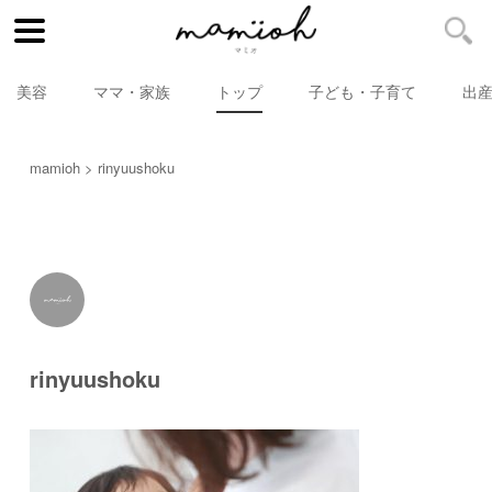
美容
ママ・家族
トップ
子ども・子育て
出
mamioh
rinyuushoku
rinyuushoku