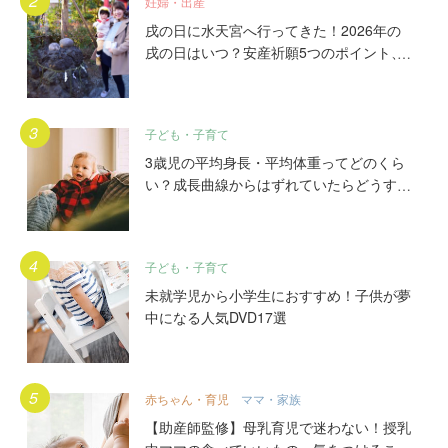
妊婦・出産
戌の日に水天宮へ行ってきた！2026年の
戌の日はいつ？安産祈願5つのポイント、
初穂料やご祈祷手順とは？混雑の様子も写
真で大公開。
子ども・子育て
3歳児の平均身長・平均体重ってどのくら
い？成長曲線からはずれていたらどうす
る？
子ども・子育て
未就学児から小学生におすすめ！子供が夢
中になる人気DVD17選
赤ちゃん・育児
ママ・家族
【助産師監修】母乳育児で迷わない！授乳