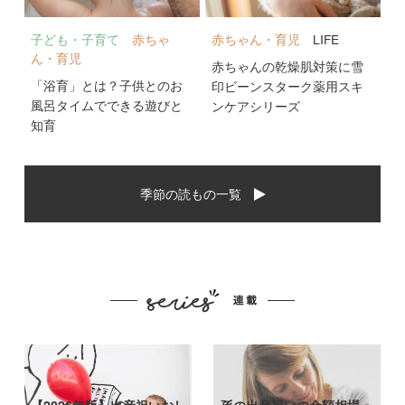
子ども・子育て
赤ちゃ
赤ちゃん・育児
LIFE
ん・育児
赤ちゃんの乾燥肌対策に雪
「浴育」とは？子供とのお
印ビーンスターク薬用スキ
風呂タイムでできる遊びと
ンケアシリーズ
知育
季節の読もの一覧