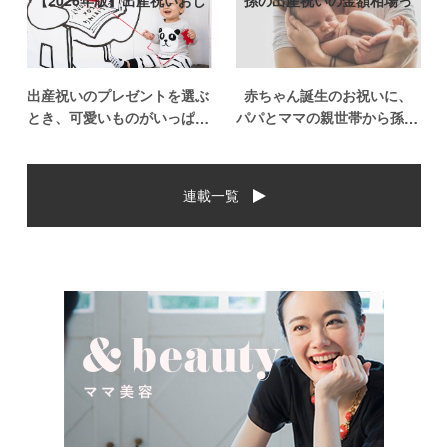
【2026年版】出産祝いおし
孫の出産祝いの金額相場っ
ゃれなプ…
て？出産祝い…
出産祝いのプレゼントを選ぶ
赤ちゃん誕生のお祝いに、
とき、可愛いものがいっぱい
パパとママの親世帯から孫誕
で悩みますよね。おめでとう
生のお祝いを贈ることになっ
の気持ちを込めて贈るものだ
た場合、今現在のお祝いの相
から、相手に喜んでもらいた
場や喜ばれるお祝いの品はど
連載一覧
いし、たくさん使ってもらえ
んなものなのでしょうか。ま
るものをプレゼントしたい。
た、出産祝いに関して気をつ
少し前は出産祝いと言え
けたいこととは？ベビーの誕
[…]
生という慶 […]