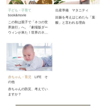
子ども・子育て
出産準備
マタニティ
book&movie
妊娠を考えはじめたら「葉
この秋は親子で「ネコの世
酸」と言われる理由
界旅行」へ。『劇場版ダー
ウィンが来た！世界のネコ
のなかまたち』が10月2日
公開！
赤ちゃん・育児
LIFE
そ
の他
赤ちゃんの防災、考えてい
ますか？