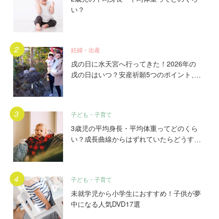
い？
妊婦・出産
戌の日に水天宮へ行ってきた！2026年の
戌の日はいつ？安産祈願5つのポイント、
初穂料やご祈祷手順とは？混雑の様子も写
真で大公開。
子ども・子育て
3歳児の平均身長・平均体重ってどのくら
い？成長曲線からはずれていたらどうす
る？
子ども・子育て
未就学児から小学生におすすめ！子供が夢
中になる人気DVD17選