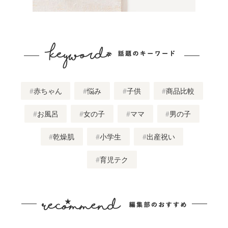
赤ちゃん
悩み
子供
商品比較
お風呂
女の子
ママ
男の子
乾燥肌
小学生
出産祝い
育児テク