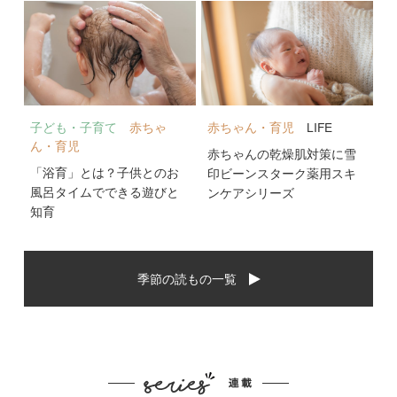
子ども・子育て
赤ちゃ
赤ちゃん・育児
LIFE
ん・育児
赤ちゃんの乾燥肌対策に雪
「浴育」とは？子供とのお
印ビーンスターク薬用スキ
風呂タイムでできる遊びと
ンケアシリーズ
知育
季節の読もの一覧