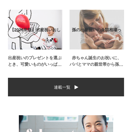
【2026年版】出産祝いおし
孫の出産祝いの金額相場っ
ゃれなプ…
て？出産祝い…
出産祝いのプレゼントを選ぶ
赤ちゃん誕生のお祝いに、
とき、可愛いものがいっぱい
パパとママの親世帯から孫誕
で悩みますよね。おめでとう
生のお祝いを贈ることになっ
の気持ちを込めて贈るものだ
た場合、今現在のお祝いの相
から、相手に喜んでもらいた
場や喜ばれるお祝いの品はど
連載一覧
いし、たくさん使ってもらえ
んなものなのでしょうか。ま
るものをプレゼントしたい。
た、出産祝いに関して気をつ
少し前は出産祝いと言え
けたいこととは？ベビーの誕
[…]
生という慶 […]