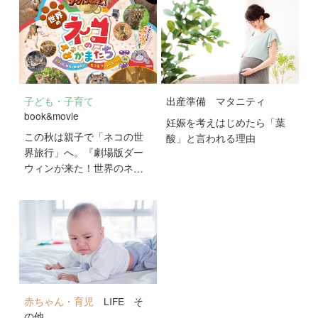
子ども・子育て
出産準備
マタニティ
book&movie
妊娠を考えはじめたら「葉
この秋は親子で「ネコの世
酸」と言われる理由
界旅行」へ。『劇場版ダー
ウィンが来た！世界のネコ
のなかまたち』が10月2日
公開！
赤ちゃん・育児
LIFE
そ
の他