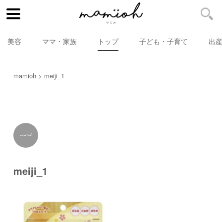
美容
ママ・家族
トップ
子ども・子育て
出
mamioh
meiji_1
meiji_1