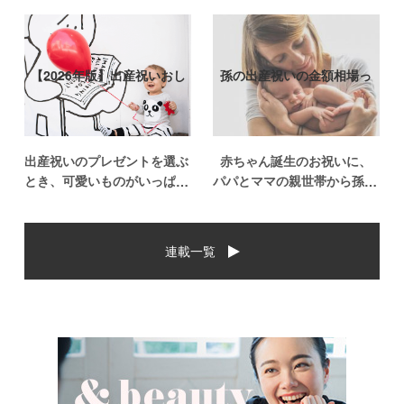
【2026年版】出産祝いおし
孫の出産祝いの金額相場っ
ゃれなプ…
て？出産祝い…
出産祝いのプレゼントを選ぶ
赤ちゃん誕生のお祝いに、
とき、可愛いものがいっぱい
パパとママの親世帯から孫誕
で悩みますよね。おめでとう
生のお祝いを贈ることになっ
の気持ちを込めて贈るものだ
た場合、今現在のお祝いの相
から、相手に喜んでもらいた
場や喜ばれるお祝いの品はど
連載一覧
いし、たくさん使ってもらえ
んなものなのでしょうか。ま
るものをプレゼントしたい。
た、出産祝いに関して気をつ
少し前は出産祝いと言え
けたいこととは？ベビーの誕
[…]
生という慶 […]