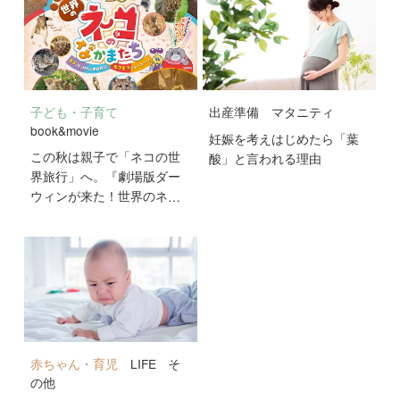
子ども・子育て
出産準備
マタニティ
book&movie
妊娠を考えはじめたら「葉
この秋は親子で「ネコの世
酸」と言われる理由
界旅行」へ。『劇場版ダー
ウィンが来た！世界のネコ
のなかまたち』が10月2日
公開！
赤ちゃん・育児
LIFE
そ
の他