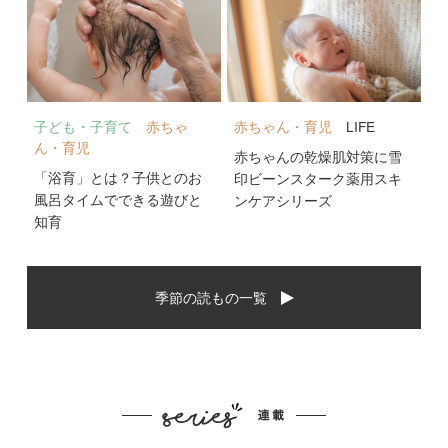
子ども・子育て
赤ちゃ
赤ちゃん・育児
LIFE
ん・育児
赤ちゃんの乾燥肌対策に雪
「浴育」とは？子供とのお
印ビーンスターク薬用スキ
風呂タイムでできる遊びと
ンケアシリーズ
知育
季節の読もの一覧