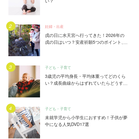
い？
妊婦・出産
戌の日に水天宮へ行ってきた！2026年の
戌の日はいつ？安産祈願5つのポイント、
初穂料やご祈祷手順とは？混雑の様子も写
真で大公開。
子ども・子育て
3歳児の平均身長・平均体重ってどのくら
い？成長曲線からはずれていたらどうす
る？
子ども・子育て
未就学児から小学生におすすめ！子供が夢
中になる人気DVD17選