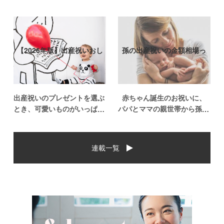
【2026年版】出産祝いおし
孫の出産祝いの金額相場っ
ゃれなプ…
て？出産祝い…
出産祝いのプレゼントを選ぶ
赤ちゃん誕生のお祝いに、
とき、可愛いものがいっぱい
パパとママの親世帯から孫誕
で悩みますよね。おめでとう
生のお祝いを贈ることになっ
の気持ちを込めて贈るものだ
た場合、今現在のお祝いの相
から、相手に喜んでもらいた
場や喜ばれるお祝いの品はど
連載一覧
いし、たくさん使ってもらえ
んなものなのでしょうか。ま
るものをプレゼントしたい。
た、出産祝いに関して気をつ
少し前は出産祝いと言え
けたいこととは？ベビーの誕
[…]
生という慶 […]