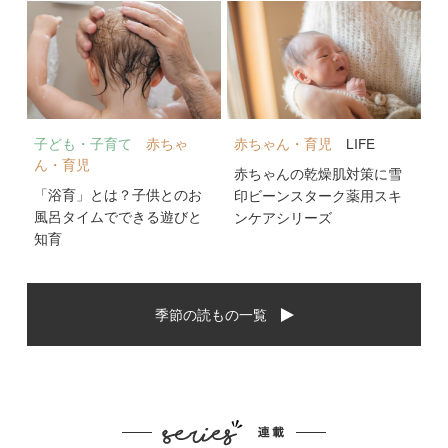
子ども・子育て
赤ちゃ
赤ちゃん・育児
LIFE
ん・育児
赤ちゃんの乾燥肌対策に雪
「浴育」とは？子供とのお
印ビーンスターク薬用スキ
風呂タイムでできる遊びと
ンケアシリーズ
知育
季節の読もの一覧