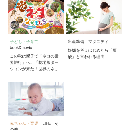
子ども・子育て
出産準備
マタニティ
book&movie
妊娠を考えはじめたら「葉
この秋は親子で「ネコの世
酸」と言われる理由
界旅行」へ。『劇場版ダー
ウィンが来た！世界のネコ
のなかまたち』が10月2日
公開！
赤ちゃん・育児
LIFE
そ
の他