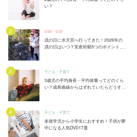
い？
妊婦・出産
戌の日に水天宮へ行ってきた！2026年の
戌の日はいつ？安産祈願5つのポイント、
初穂料やご祈祷手順とは？混雑の様子も写
真で大公開。
子ども・子育て
3歳児の平均身長・平均体重ってどのくら
い？成長曲線からはずれていたらどうす
る？
子ども・子育て
未就学児から小学生におすすめ！子供が夢
中になる人気DVD17選