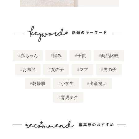
赤ちゃん
悩み
子供
商品比較
お風呂
女の子
ママ
男の子
乾燥肌
小学生
出産祝い
育児テク