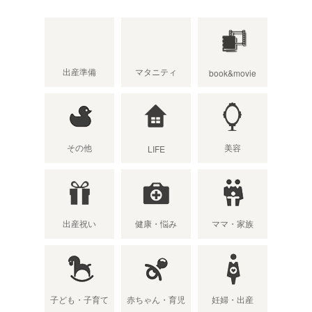
出産準備
マタニティ
book&movie
その他
美容
LIFE
出産祝い
健康・悩み
ママ・家族
子ども・子育て
赤ちゃん・育児
妊婦・出産