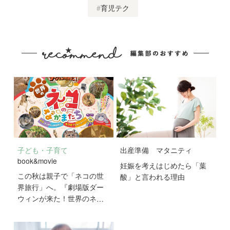
育児テク
子ども・子育て
出産準備
マタニティ
book&movie
妊娠を考えはじめたら「葉
この秋は親子で「ネコの世
酸」と言われる理由
界旅行」へ。『劇場版ダー
ウィンが来た！世界のネコ
のなかまたち』が10月2日
公開！