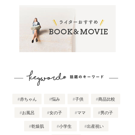
赤ちゃん
悩み
子供
商品比較
お風呂
女の子
ママ
男の子
乾燥肌
小学生
出産祝い