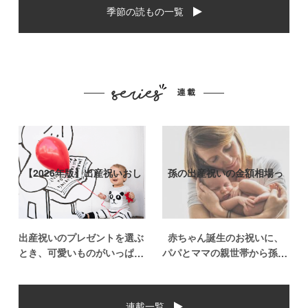
季節の読もの一覧
【2026年版】出産祝いおし
孫の出産祝いの金額相場っ
ゃれなプ…
て？出産祝い…
出産祝いのプレゼントを選ぶ
赤ちゃん誕生のお祝いに、
とき、可愛いものがいっぱい
パパとママの親世帯から孫誕
で悩みますよね。おめでとう
生のお祝いを贈ることになっ
の気持ちを込めて贈るものだ
た場合、今現在のお祝いの相
から、相手に喜んでもらいた
場や喜ばれるお祝いの品はど
連載一覧