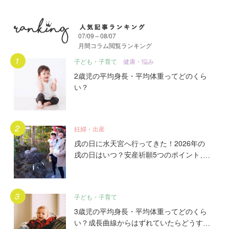
07/09～08/07
月間コラム閲覧ランキング
月間人気記事ランキング
子ども・子育て
健康・悩み
2歳児の平均身長・平均体重ってどのくら
い？
妊婦・出産
戌の日に水天宮へ行ってきた！2026年の
戌の日はいつ？安産祈願5つのポイント、
初穂料やご祈祷手順とは？混雑の様子も写
真で大公開。
子ども・子育て
3歳児の平均身長・平均体重ってどのくら
い？成長曲線からはずれていたらどうす