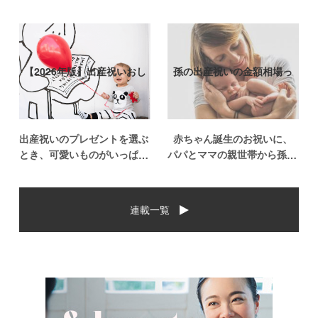
【2026年版】出産祝いおし
孫の出産祝いの金額相場っ
ゃれなプ…
て？出産祝い…
出産祝いのプレゼントを選ぶ
赤ちゃん誕生のお祝いに、
とき、可愛いものがいっぱい
パパとママの親世帯から孫誕
で悩みますよね。おめでとう
生のお祝いを贈ることになっ
の気持ちを込めて贈るものだ
た場合、今現在のお祝いの相
から、相手に喜んでもらいた
場や喜ばれるお祝いの品はど
連載一覧
いし、たくさん使ってもらえ
んなものなのでしょうか。ま
るものをプレゼントしたい。
た、出産祝いに関して気をつ
少し前は出産祝いと言え
けたいこととは？ベビーの誕
[…]
生という慶 […]