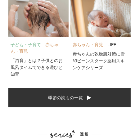
子ども・子育て
赤ちゃ
赤ちゃん・育児
LIFE
ん・育児
赤ちゃんの乾燥肌対策に雪
「浴育」とは？子供とのお
印ビーンスターク薬用スキ
風呂タイムでできる遊びと
ンケアシリーズ
知育
季節の読もの一覧