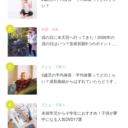
い？
妊婦・出産
戌の日に水天宮へ行ってきた！2026年の
戌の日はいつ？安産祈願5つのポイント、
初穂料やご祈祷手順とは？混雑の様子も写
真で大公開。
子ども・子育て
3歳児の平均身長・平均体重ってどのくら
い？成長曲線からはずれていたらどうす
る？
子ども・子育て
未就学児から小学生におすすめ！子供が夢
中になる人気DVD17選