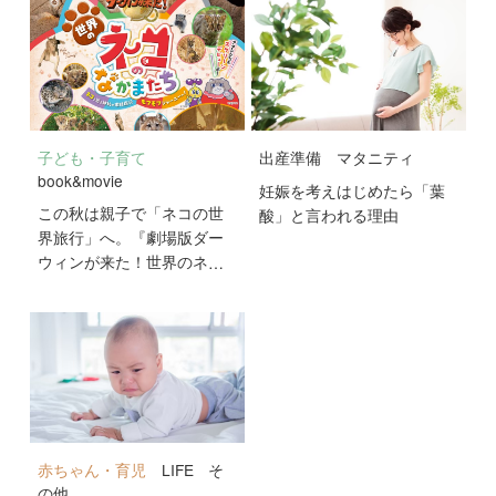
子ども・子育て
出産準備
マタニティ
book&movie
妊娠を考えはじめたら「葉
この秋は親子で「ネコの世
酸」と言われる理由
界旅行」へ。『劇場版ダー
ウィンが来た！世界のネコ
のなかまたち』が10月2日
公開！
赤ちゃん・育児
LIFE
そ
の他