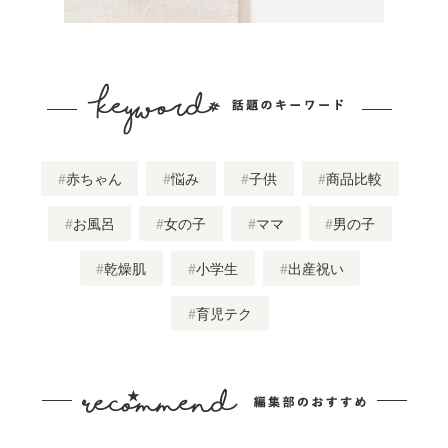
赤ちゃん
悩み
子供
商品比較
お風呂
女の子
ママ
男の子
乾燥肌
小学生
出産祝い
育児テク