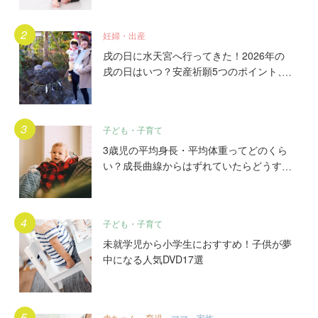
妊婦・出産
戌の日に水天宮へ行ってきた！2026年の
戌の日はいつ？安産祈願5つのポイント、
初穂料やご祈祷手順とは？混雑の様子も写
真で大公開。
子ども・子育て
3歳児の平均身長・平均体重ってどのくら
い？成長曲線からはずれていたらどうす
る？
子ども・子育て
未就学児から小学生におすすめ！子供が夢
中になる人気DVD17選
赤ちゃん・育児
ママ・家族