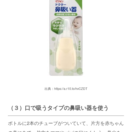
出典：https://a.r10.to/hvCZDT
（３）口で吸うタイプの鼻吸い器を使う
ボトルに2本のチューブがついていて、片方を赤ちゃん