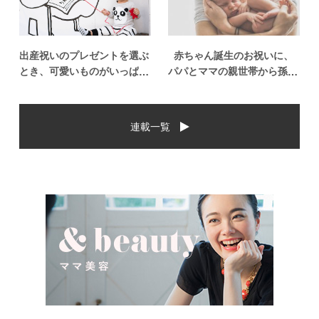
ゃれなプ…
て？出産祝い…
出産祝いのプレゼントを選ぶ
赤ちゃん誕生のお祝いに、
とき、可愛いものがいっぱい
パパとママの親世帯から孫誕
で悩みますよね。おめでとう
生のお祝いを贈ることになっ
の気持ちを込めて贈るものだ
た場合、今現在のお祝いの相
から、相手に喜んでもらいた
場や喜ばれるお祝いの品はど
連載一覧
いし、たくさん使ってもらえ
んなものなのでしょうか。ま
るものをプレゼントしたい。
た、出産祝いに関して気をつ
少し前は出産祝いと言え
けたいこととは？ベビーの誕
[…]
生という慶 […]