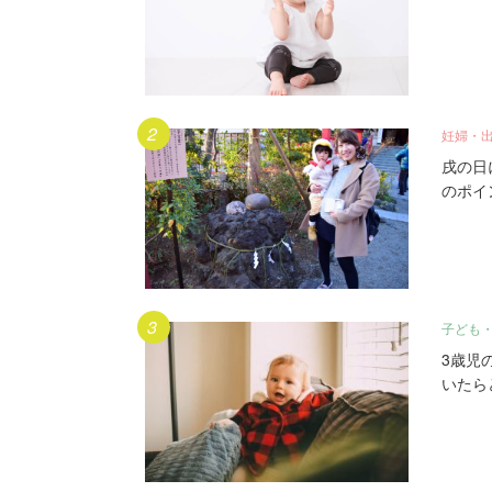
妊婦・
戌の日
のポイ
子ども
3歳児
いたら