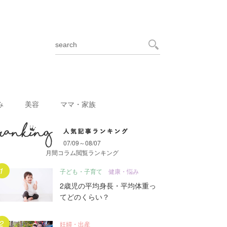
み
美容
ママ・家族
07/09～08/07
月間人気記事ランキング
月間コラム閲覧ランキング
子ども・子育て
健康・悩み
2歳児の平均身長・平均体重っ
てどのくらい？
妊婦・出産