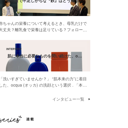
離乳食で不足しがちな『鉄』はどう補う…
赤ちゃんの栄養について考えるとき、母乳だけで
大丈夫？離乳食で栄養は足りている？フォローア
ップミルクって本当に必要？そんな疑問や不安を
感じたことがある方も多いのではないでしょう
か。 先日開催された雪印ビーンスターク株式会
社 […]
肌に本当に必要なものを問い続けた、o…
「洗いすぎていませんか？」 “肌本来の力”に着目
した、ocqua (オッカ) の洗顔という選択 . 「本当
に肌に必要なものだけを届けたいんです」そう話
してくださったのは、スキンケアブランド
インタビュー一覧
ocqua（オッカ）代表の依口 […]
連載