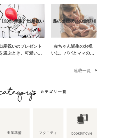
【2026年版】出産祝い
孫の出産祝いの金額相
おしゃれなプ…
場って？出産祝い…
出産祝いのプレゼント
赤ちゃん誕生のお祝
を選ぶとき、可愛いも
いに、パパとママの親
のがいっぱいで悩みま
世帯から孫誕生のお祝
すよね。おめでとうの
いを贈ることになった
連載一覧
気持ちを込めて贈るも
場合、今現在のお祝い
のだから、相手に喜ん
の相場や喜ばれるお祝
でもらいたいし、たく
いの品はどんなものな
さん使ってもらえるも
のでしょうか。また、
のをプレゼントした
出産祝いに関して気を
カテゴリ一覧
い。 少し前は出産祝
つけたいこととは？ベ
いと言え […]
ビーの誕生という慶
[…]
出産準備
マタニティ
book&movie