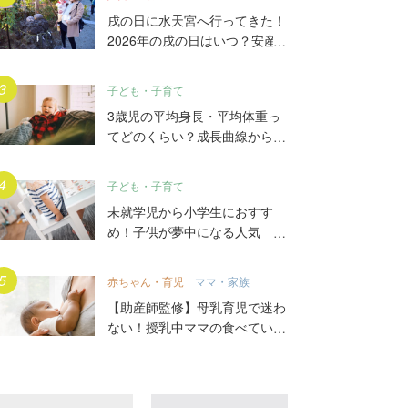
戌の日に水天宮へ行ってきた！
2026年の戌の日はいつ？安産
祈願5つのポイント、初穂料や
ご祈祷手順とは？混雑の様子も
子ども・子育て
写真で大公開。
3歳児の平均身長・平均体重っ
てどのくらい？成長曲線からは
ずれていたらどうする？
子ども・子育て
未就学児から小学生におすす
め！子供が夢中になる人気
DVD17選
赤ちゃん・育児
ママ・家族
【助産師監修】母乳育児で迷わ
ない！授乳中ママの食べていい
もの、気をつけること