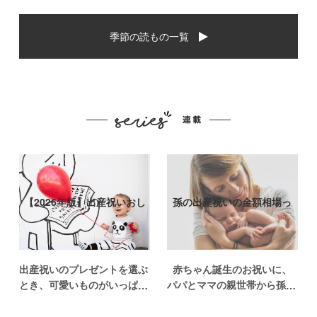
季節の読もの一覧
【2026年版】出産祝いおし
孫の出産祝いの金額相場っ
ゃれなプ…
て？出産祝い…
出産祝いのプレゼントを選ぶ
赤ちゃん誕生のお祝いに、
とき、可愛いものがいっぱい
パパとママの親世帯から孫誕
で悩みますよね。おめでとう
生のお祝いを贈ることになっ
の気持ちを込めて贈るものだ
た場合、今現在のお祝いの相