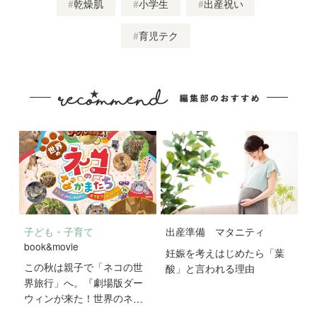
乾燥肌
小学生
出産祝い
育児テク
子ども・子育て
出産準備
マタニティ
book&movie
妊娠を考えはじめたら「葉
この秋は親子で「ネコの世
酸」と言われる理由
界旅行」へ。『劇場版ダー
ウィンが来た！世界のネコ
のなかまたち』が10月2日