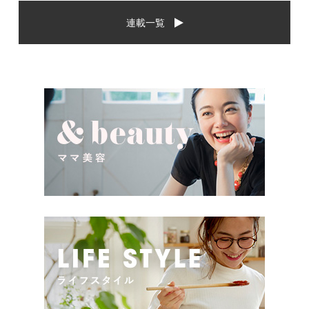
から、相手に喜んでもらいた
場や喜ばれるお祝いの品はど
連載一覧
いし、たくさん使ってもらえ
んなものなのでしょうか。ま
るものをプレゼントしたい。
た、出産祝いに関して気をつ
少し前は出産祝いと言え
けたいこととは？ベビーの誕
[…]
生という慶 […]