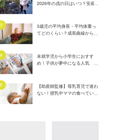
2026年の戌の日はいつ？安産
祈願5つのポイント、初穂料や
ご祈祷手順とは？混雑の様子も
写真で大公開。
3歳児の平均身長・平均体重っ
てどのくらい？成長曲線からは
ずれていたらどうする？
未就学児から小学生におすす
め！子供が夢中になる人気
DVD17選
【助産師監修】母乳育児で迷わ
ない！授乳中ママの食べていい
もの、気をつけること