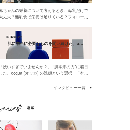
赤ちゃんの栄養について考えるとき、母乳だけで
大丈夫？離乳食で栄養は足りている？フォローア
ップミルクって本当に必要？そんな疑問や不安を
感じたことがある方も多いのではないでしょう
か。 先日開催された雪印ビーンスターク株式会
社 […]
肌に本当に必要なものを問い続けた、o…
「洗いすぎていませんか？」 “肌本来の力”に着目
した、ocqua (オッカ) の洗顔という選択 . 「本当
に肌に必要なものだけを届けたいんです」そう話
してくださったのは、スキンケアブランド
インタビュー一覧
ocqua（オッカ）代表の依口 […]
連載