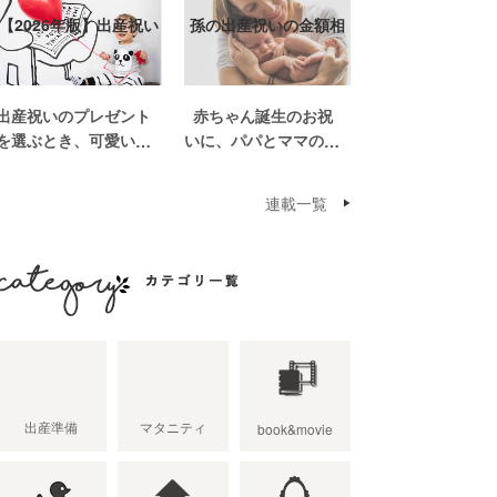
【2026年版】出産祝い
孫の出産祝いの金額相
おしゃれなプ…
場って？出産祝い…
出産祝いのプレゼント
赤ちゃん誕生のお祝
を選ぶとき、可愛いも
いに、パパとママの親
のがいっぱいで悩みま
世帯から孫誕生のお祝
すよね。おめでとうの
いを贈ることになった
連載一覧
気持ちを込めて贈るも
場合、今現在のお祝い
のだから、相手に喜ん
の相場や喜ばれるお祝
でもらいたいし、たく
いの品はどんなものな
さん使ってもらえるも
のでしょうか。また、
のをプレゼントした
出産祝いに関して気を
カテゴリ一覧
い。 少し前は出産祝
つけたいこととは？ベ
いと言え […]
ビーの誕生という慶
[…]
出産準備
マタニティ
book&movie