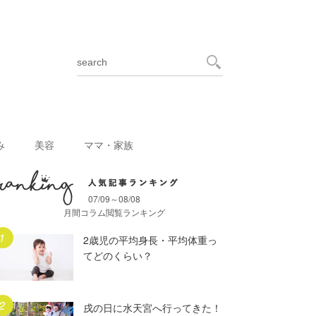
み
美容
ママ・家族
07/09～08/08
月間人気記事ランキング
月間コラム閲覧ランキング
2歳児の平均身長・平均体重っ
てどのくらい？
戌の日に水天宮へ行ってきた！