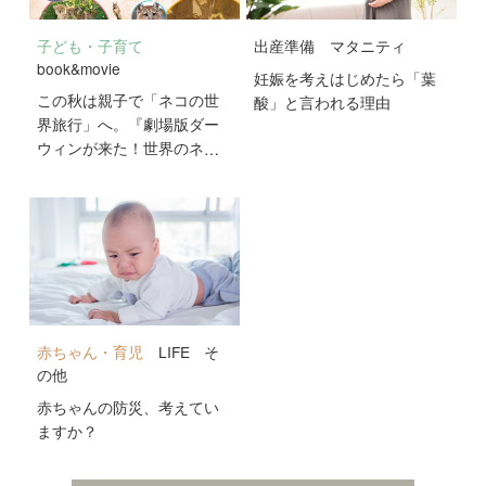
子ども・子育て
出産準備
マタニティ
book&movie
妊娠を考えはじめたら「葉
この秋は親子で「ネコの世
酸」と言われる理由
界旅行」へ。『劇場版ダー
ウィンが来た！世界のネコ
のなかまたち』が10月2日
公開！
赤ちゃん・育児
LIFE
そ
の他
赤ちゃんの防災、考えてい
ますか？