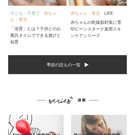
子ども・子育て
赤ちゃ
赤ちゃん・育児
LIFE
ん・育児
赤ちゃんの乾燥肌対策に雪
「浴育」とは？子供とのお
印ビーンスターク薬用スキ
風呂タイムでできる遊びと
ンケアシリーズ
知育
季節の読もの一覧