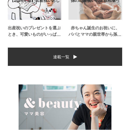
【2026年版】出産祝いおし
孫の出産祝いの金額相場っ
ゃれなプ…
て？出産祝い…
出産祝いのプレゼントを選ぶ
赤ちゃん誕生のお祝いに、
とき、可愛いものがいっぱい
パパとママの親世帯から孫誕
で悩みますよね。おめでとう
生のお祝いを贈ることになっ
の気持ちを込めて贈るものだ
た場合、今現在のお祝いの相
から、相手に喜んでもらいた
場や喜ばれるお祝いの品はど
連載一覧
いし、たくさん使ってもらえ
んなものなのでしょうか。ま
るものをプレゼントしたい。
た、出産祝いに関して気をつ
少し前は出産祝いと言え
けたいこととは？ベビーの誕
[…]
生という慶 […]