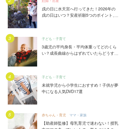
妊婦・出産
戌の日に水天宮へ行ってきた！2026年の
戌の日はいつ？安産祈願5つのポイント、
初穂料やご祈祷手順とは？混雑の様子も写
真で大公開。
子ども・子育て
3歳児の平均身長・平均体重ってどのくら
い？成長曲線からはずれていたらどうす
る？
子ども・子育て
未就学児から小学生におすすめ！子供が夢
中になる人気DVD17選
赤ちゃん・育児
ママ・家族
【助産師監修】母乳育児で迷わない！授乳