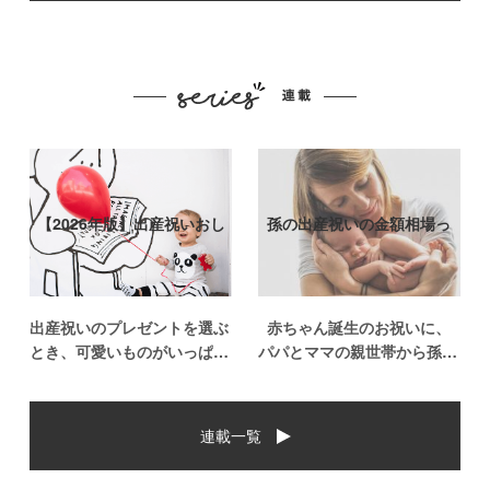
【2026年版】出産祝いおし
孫の出産祝いの金額相場っ
ゃれなプ…
て？出産祝い…
出産祝いのプレゼントを選ぶ
赤ちゃん誕生のお祝いに、
とき、可愛いものがいっぱい
パパとママの親世帯から孫誕
で悩みますよね。おめでとう
生のお祝いを贈ることになっ
の気持ちを込めて贈るものだ
た場合、今現在のお祝いの相
から、相手に喜んでもらいた
場や喜ばれるお祝いの品はど
連載一覧
いし、たくさん使ってもらえ
んなものなのでしょうか。ま
るものをプレゼントしたい。
た、出産祝いに関して気をつ