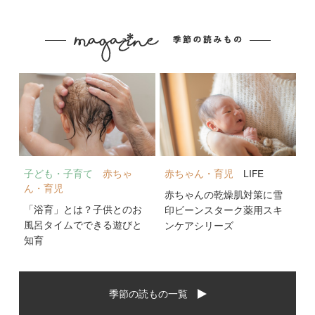
子ども・子育て
赤ちゃ
赤ちゃん・育児
LIFE
ん・育児
赤ちゃんの乾燥肌対策に雪
「浴育」とは？子供とのお
印ビーンスターク薬用スキ
風呂タイムでできる遊びと
ンケアシリーズ
知育
季節の読もの一覧