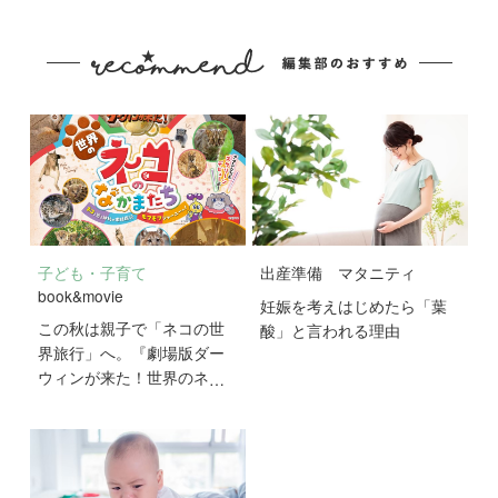
子ども・子育て
出産準備
マタニティ
book&movie
妊娠を考えはじめたら「葉
この秋は親子で「ネコの世
酸」と言われる理由
界旅行」へ。『劇場版ダー
ウィンが来た！世界のネコ
のなかまたち』が10月2日
公開！