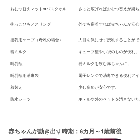
おむつ替えマットorバスタオル
さっと広げればおむつ替えが楽ち
抱っこひも／スリング
外でも密着すれば赤ちゃんが安心
授乳用ケープ（母乳の場合）
人目を気にせず授乳することがで
粉ミルク
キューブ型や小袋のものが便利。
哺乳瓶
粉ミルクを飲む赤ちゃんに。
哺乳瓶用消毒袋
電子レンジで消毒できる便利アイ
着替え
少し多めが安心です。
防水シーツ
ホテルや外のベッドを汚さないた
赤ちゃんが動き出す時期：6カ月～1歳前後