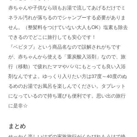
赤ちゃんや子供なら頭もお湯で流してあげるだけでミ
ネラル汚れが落ちるので
シャンプーする必要がありま
せん。（整髪料をつけていない大人もOK）
塩素も除去
できるのでどこに旅行しても安心です！
『
ベビタブ
』という商品名なので誤解されがちです
が、
赤ちゃんから使える「重炭酸入浴剤」なので、
旅
行（移動）で疲れたママやパパにもとっても良い入浴
剤なんですよ。
ゆっくり入りたい方は37度～40度のぬ
るめのお湯でお風呂を楽しんでください。
タブレット
になっているので持ち運びも便利です。
思い出の旅行
に是非☆
まとめ
せっかく楽しいはずの家族旅行がくたびれもうけで終