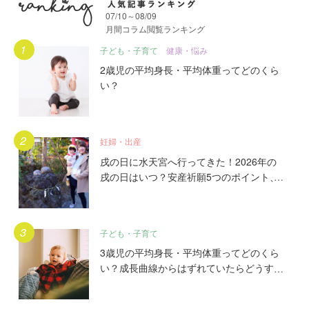
07/10～08/09
月間コラム閲覧ランキング
月間人気記事ランキング
子ども・子育て
健康・悩み
2歳児の平均身長・平均体重ってどのくら
い？
妊婦・出産
戌の日に水天宮へ行ってきた！2026年の
戌の日はいつ？安産祈願5つのポイント、
初穂料やご祈祷手順とは？混雑の様子も写
真で大公開。
子ども・子育て
3歳児の平均身長・平均体重ってどのくら
い？成長曲線からはずれていたらどうす
る？