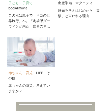
子ども・子育て
出産準備
マタニティ
book&movie
妊娠を考えはじめたら「葉
この秋は親子で「ネコの世
酸」と言われる理由
界旅行」へ。『劇場版ダー
ウィンが来た！世界のネコ
のなかまたち』が10月2日
公開！
赤ちゃん・育児
LIFE
そ
の他
赤ちゃんの防災、考えてい
ますか？