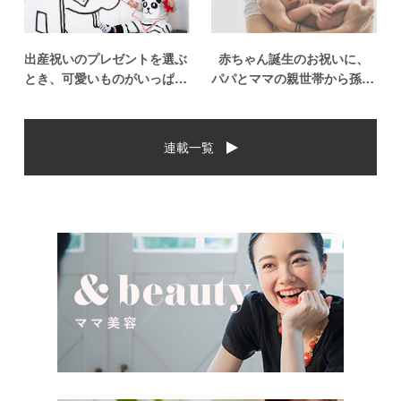
出産祝いのプレゼントを選ぶ
赤ちゃん誕生のお祝いに、
とき、可愛いものがいっぱい
パパとママの親世帯から孫誕
で悩みますよね。おめでとう
生のお祝いを贈ることになっ
の気持ちを込めて贈るものだ
た場合、今現在のお祝いの相
から、相手に喜んでもらいた
場や喜ばれるお祝いの品はど
連載一覧
いし、たくさん使ってもらえ
んなものなのでしょうか。ま
るものをプレゼントしたい。
た、出産祝いに関して気をつ
少し前は出産祝いと言え
けたいこととは？ベビーの誕
[…]
生という慶 […]