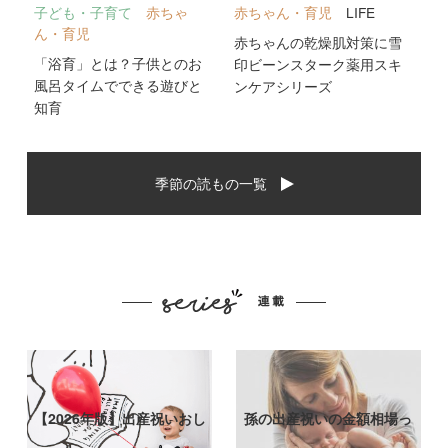
子ども・子育て
赤ちゃ
赤ちゃん・育児
LIFE
ん・育児
赤ちゃんの乾燥肌対策に雪
「浴育」とは？子供とのお
印ビーンスターク薬用スキ
風呂タイムでできる遊びと
ンケアシリーズ
知育
季節の読もの一覧
【2026年版】出産祝いおし
孫の出産祝いの金額相場っ
ゃれなプ…
て？出産祝い…