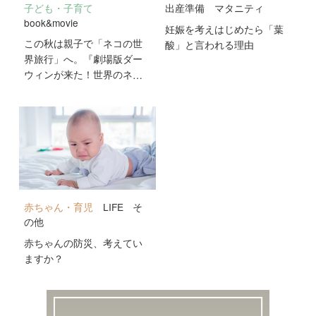
子ども・子育て
出産準備
マタニティ
book&movie
妊娠を考えはじめたら「葉
この秋は親子で「ネコの世
酸」と言われる理由
界旅行」へ。『劇場版ダー
ウィンが来た！世界のネコ
のなかまたち』が10月2日
公開！
赤ちゃん・育児
LIFE
そ
の他
赤ちゃんの防災、考えてい
ますか？