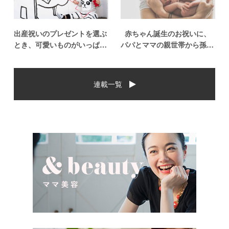
出産祝いのプレゼントを選ぶ
赤ちゃん誕生のお祝いに、
とき、可愛いものがいっぱい
パパとママの親世帯から孫誕
で悩みますよね。おめでとう
生のお祝いを贈ることになっ
の気持ちを込めて贈るものだ
た場合、今現在のお祝いの相
から、相手に喜んでもらいた
場や喜ばれるお祝いの品はど
連載一覧
いし、たくさん使ってもらえ
んなものなのでしょうか。ま
るものをプレゼントしたい。
た、出産祝いに関して気をつ
少し前は出産祝いと言え
けたいこととは？ベビーの誕
[…]
生という慶 […]