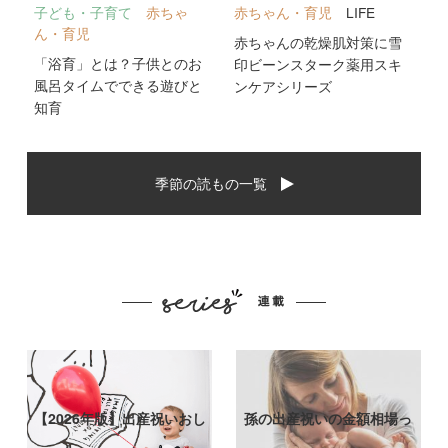
子ども・子育て
赤ちゃ
赤ちゃん・育児
LIFE
ん・育児
赤ちゃんの乾燥肌対策に雪
「浴育」とは？子供とのお
印ビーンスターク薬用スキ
風呂タイムでできる遊びと
ンケアシリーズ
知育
季節の読もの一覧
【2026年版】出産祝いおし
孫の出産祝いの金額相場っ
ゃれなプ…
て？出産祝い…