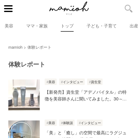
美容
ママ・家族
トップ
子ども・子育て
出
mamioh
体験レポート
体験レポート
美容
インタビュー
資生堂
【新発売】資生堂「アデノバイタル」の特
徴を美容師さんに聞いてみました。30～
40代の髪の悩みに救世主登場！
美容
体験談
インタビュー
「美」と「癒し」の空間で最高にラグジュ