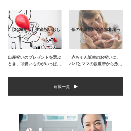
【2026年版】出産祝いおし
孫の出産祝いの金額相場っ
ゃれなプ…
て？出産祝い…
出産祝いのプレゼントを選ぶ
赤ちゃん誕生のお祝いに、
とき、可愛いものがいっぱい
パパとママの親世帯から孫誕
で悩みますよね。おめでとう
生のお祝いを贈ることになっ
の気持ちを込めて贈るものだ
た場合、今現在のお祝いの相
から、相手に喜んでもらいた
場や喜ばれるお祝いの品はど
連載一覧
いし、たくさん使ってもらえ
んなものなのでしょうか。ま
るものをプレゼントしたい。
た、出産祝いに関して気をつ
少し前は出産祝いと言え
けたいこととは？ベビーの誕
[…]
生という慶 […]