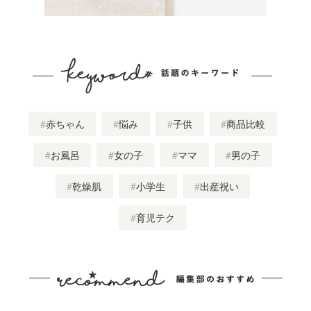
赤ちゃん
悩み
子供
商品比較
お風呂
女の子
ママ
男の子
乾燥肌
小学生
出産祝い
育児テク