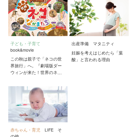
子ども・子育て
出産準備
マタニティ
book&movie
妊娠を考えはじめたら「葉
この秋は親子で「ネコの世
酸」と言われる理由
界旅行」へ。『劇場版ダー
ウィンが来た！世界のネコ
のなかまたち』が10月2日
公開！
赤ちゃん・育児
LIFE
そ
の他