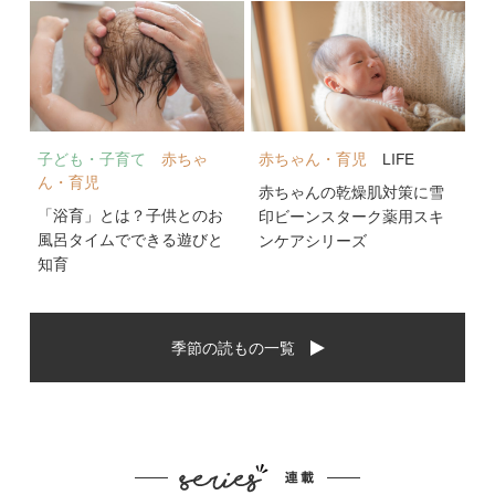
子ども・子育て
赤ちゃ
赤ちゃん・育児
LIFE
ん・育児
赤ちゃんの乾燥肌対策に雪
「浴育」とは？子供とのお
印ビーンスターク薬用スキ
風呂タイムでできる遊びと
ンケアシリーズ
知育
季節の読もの一覧