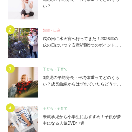
い？
妊婦・出産
戌の日に水天宮へ行ってきた！2026年の
戌の日はいつ？安産祈願5つのポイント、
初穂料やご祈祷手順とは？混雑の様子も写
真で大公開。
子ども・子育て
3歳児の平均身長・平均体重ってどのくら
い？成長曲線からはずれていたらどうす
る？
子ども・子育て
未就学児から小学生におすすめ！子供が夢
中になる人気DVD17選