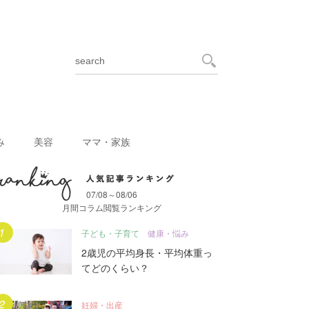
み
美容
ママ・家族
07/08～08/06
月間人気記事ランキング
月間コラム閲覧ランキング
子ども・子育て
健康・悩み
2歳児の平均身長・平均体重っ
てどのくらい？
妊婦・出産