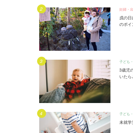
妊婦・
戌の日
のポイ
子ども
3歳児
いたら
子ども
未就学