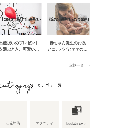
【2026年版】出産祝い
孫の出産祝いの金額相
おしゃれなプ…
場って？出産祝い…
出産祝いのプレゼント
赤ちゃん誕生のお祝
を選ぶとき、可愛いも
いに、パパとママの親
のがいっぱいで悩みま
世帯から孫誕生のお祝
すよね。おめでとうの
いを贈ることになった
連載一覧
気持ちを込めて贈るも
場合、今現在のお祝い
のだから、相手に喜ん
の相場や喜ばれるお祝
でもらいたいし、たく
いの品はどんなものな
さん使ってもらえるも
のでしょうか。また、
のをプレゼントした
出産祝いに関して気を
カテゴリ一覧
い。 少し前は出産祝
つけたいこととは？ベ
いと言え […]
ビーの誕生という慶
[…]
出産準備
マタニティ
book&movie