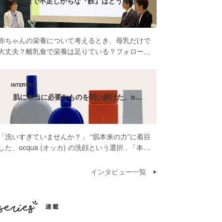
離乳食で不足しがちな『鉄』はどう補う…
赤ちゃんの栄養について考えるとき、母乳だけで
大丈夫？離乳食で栄養は足りている？フォローア
ップミルクって本当に必要？そんな疑問や不安を
感じたことがある方も多いのではないでしょう
か。 先日開催された雪印ビーンスターク株式会
社 […]
肌に本当に必要なものを問い続けた、o…
「洗いすぎていませんか？」 “肌本来の力”に着目
した、ocqua (オッカ) の洗顔という選択 . 「本当
に肌に必要なものだけを届けたいんです」そう話
してくださったのは、スキンケアブランド
インタビュー一覧
ocqua（オッカ）代表の依口 […]
連載