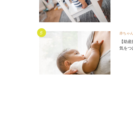
赤ちゃ
【助産
気をつ