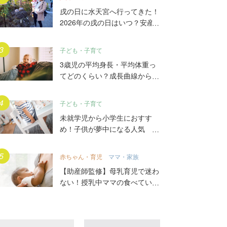
戌の日に水天宮へ行ってきた！
2026年の戌の日はいつ？安産
祈願5つのポイント、初穂料や
ご祈祷手順とは？混雑の様子も
子ども・子育て
写真で大公開。
3歳児の平均身長・平均体重っ
てどのくらい？成長曲線からは
ずれていたらどうする？
子ども・子育て
未就学児から小学生におすす
め！子供が夢中になる人気
DVD17選
赤ちゃん・育児
ママ・家族
【助産師監修】母乳育児で迷わ
ない！授乳中ママの食べていい
もの、気をつけること