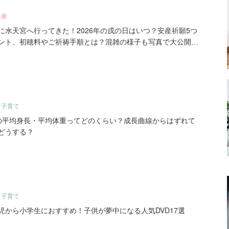
出産
に水天宮へ行ってきた！2026年の戌の日はいつ？安産祈願5つ
ント、初穂料やご祈祷手順とは？混雑の様子も写真で大公開。
・子育て
の平均身長・平均体重ってどのくらい？成長曲線からはずれて
どうする？
・子育て
児から小学生におすすめ！子供が夢中になる人気DVD17選