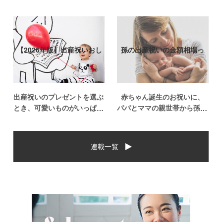
【2026年版】出産祝いおし
孫の出産祝いの金額相場っ
ゃれなプ…
て？出産祝い…
出産祝いのプレゼントを選ぶ
赤ちゃん誕生のお祝いに、
とき、可愛いものがいっぱい
パパとママの親世帯から孫誕
で悩みますよね。おめでとう
生のお祝いを贈ることになっ
の気持ちを込めて贈るものだ
た場合、今現在のお祝いの相
から、相手に喜んでもらいた
場や喜ばれるお祝いの品はど
連載一覧
いし、たくさん使ってもらえ
んなものなのでしょうか。ま
るものをプレゼントしたい。
た、出産祝いに関して気をつ
少し前は出産祝いと言え
けたいこととは？ベビーの誕
[…]
生という慶 […]