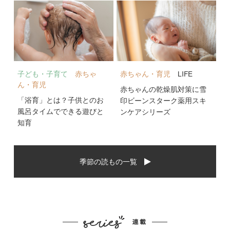
子ども・子育て
赤ちゃ
赤ちゃん・育児
LIFE
ん・育児
赤ちゃんの乾燥肌対策に雪
「浴育」とは？子供とのお
印ビーンスターク薬用スキ
風呂タイムでできる遊びと
ンケアシリーズ
知育
季節の読もの一覧