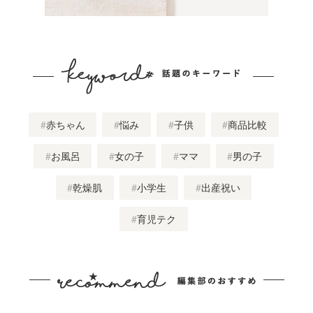
赤ちゃん
悩み
子供
商品比較
お風呂
女の子
ママ
男の子
乾燥肌
小学生
出産祝い
育児テク