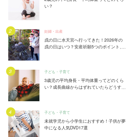
い？
妊婦・出産
戌の日に水天宮へ行ってきた！2026年の
戌の日はいつ？安産祈願5つのポイント、
初穂料やご祈祷手順とは？混雑の様子も写
真で大公開。
子ども・子育て
3歳児の平均身長・平均体重ってどのくら
い？成長曲線からはずれていたらどうす
る？
子ども・子育て
未就学児から小学生におすすめ！子供が夢
中になる人気DVD17選