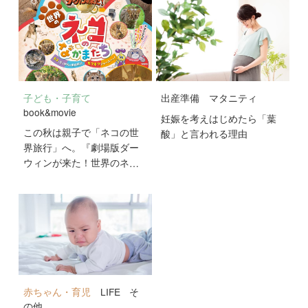
子ども・子育て
出産準備
マタニティ
book&movie
妊娠を考えはじめたら「葉
この秋は親子で「ネコの世
酸」と言われる理由
界旅行」へ。『劇場版ダー
ウィンが来た！世界のネコ
のなかまたち』が10月2日
公開！
赤ちゃん・育児
LIFE
そ
の他