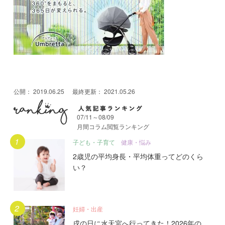
公開：
2019.06.25
最終更新：
2021.05.26
07/11～08/09
月間コラム閲覧ランキング
月間人気記事ランキング
子ども・子育て
健康・悩み
2歳児の平均身長・平均体重ってどのくら
い？
妊婦・出産
戌の日に水天宮へ行ってきた！2026年の