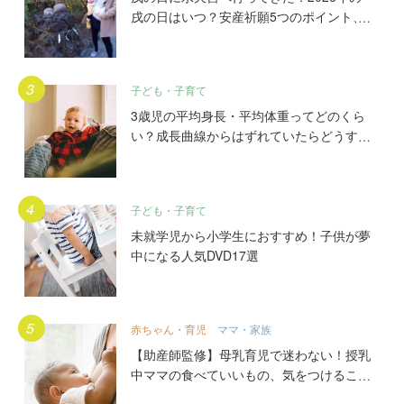
戌の日はいつ？安産祈願5つのポイント、
初穂料やご祈祷手順とは？混雑の様子も写
真で大公開。
子ども・子育て
3歳児の平均身長・平均体重ってどのくら
い？成長曲線からはずれていたらどうす
る？
子ども・子育て
未就学児から小学生におすすめ！子供が夢
中になる人気DVD17選
赤ちゃん・育児
ママ・家族
【助産師監修】母乳育児で迷わない！授乳
中ママの食べていいもの、気をつけること