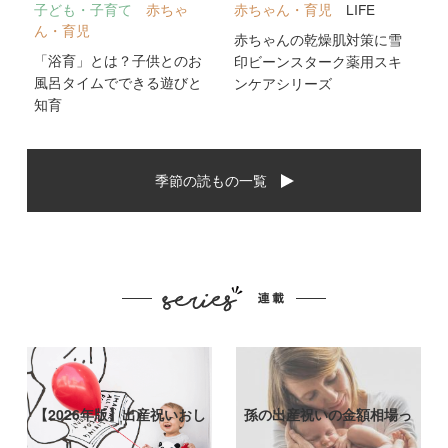
子ども・子育て
赤ちゃ
赤ちゃん・育児
LIFE
ん・育児
赤ちゃんの乾燥肌対策に雪
「浴育」とは？子供とのお
印ビーンスターク薬用スキ
風呂タイムでできる遊びと
ンケアシリーズ
知育
季節の読もの一覧
【2026年版】出産祝いおし
孫の出産祝いの金額相場っ
ゃれなプ…
て？出産祝い…