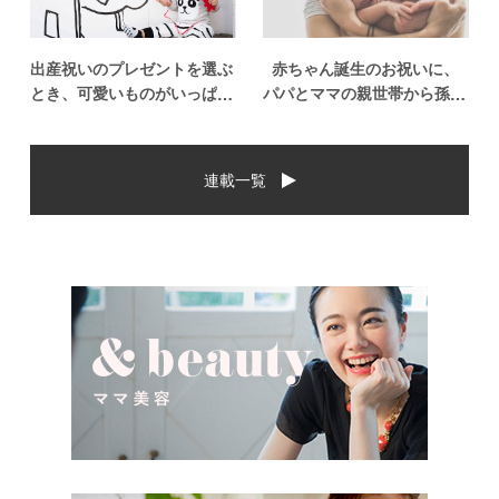
出産祝いのプレゼントを選ぶ
赤ちゃん誕生のお祝いに、
とき、可愛いものがいっぱい
パパとママの親世帯から孫誕
で悩みますよね。おめでとう
生のお祝いを贈ることになっ
の気持ちを込めて贈るものだ
た場合、今現在のお祝いの相
から、相手に喜んでもらいた
場や喜ばれるお祝いの品はど
連載一覧
いし、たくさん使ってもらえ
んなものなのでしょうか。ま
るものをプレゼントしたい。
た、出産祝いに関して気をつ
少し前は出産祝いと言え
けたいこととは？ベビーの誕
[…]
生という慶 […]