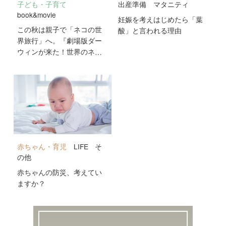
子ども・子育て
出産準備
マタニティ
book&movie
妊娠を考えはじめたら「葉
この秋は親子で「ネコの世
酸」と言われる理由
界旅行」へ。『劇場版ダー
ウィンが来た！世界のネコ
のなかまたち』が10月2日
公開！
赤ちゃん・育児
LIFE
そ
の他
赤ちゃんの防災、考えてい
ますか？