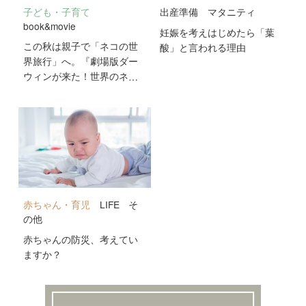
子ども・子育て
出産準備
マタニティ
book&movie
妊娠を考えはじめたら「葉
この秋は親子で「ネコの世
酸」と言われる理由
界旅行」へ。『劇場版ダー
ウィンが来た！世界のネコ
のなかまたち』が10月2日
公開！
赤ちゃん・育児
LIFE
そ
の他
赤ちゃんの防災、考えてい
ますか？