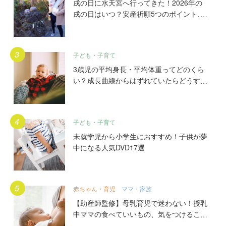
戌の日に水天宮へ行ってきた！2026年の
戌の日はいつ？安産祈願5つのポイント、
初穂料やご祈祷手順とは？混雑の様子も写
真で大公開。
子ども・子育て
3歳児の平均身長・平均体重ってどのくら
い？成長曲線からはずれていたらどうす
る？
子ども・子育て
未就学児から小学生におすすめ！子供が夢
中になる人気DVD17選
赤ちゃん・育児
ママ・家族
【助産師監修】母乳育児で迷わない！授乳
中ママの食べていいもの、気をつけること