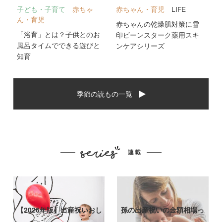
子ども・子育て
赤ちゃ
赤ちゃん・育児
LIFE
ん・育児
赤ちゃんの乾燥肌対策に雪
「浴育」とは？子供とのお
印ビーンスターク薬用スキ
風呂タイムでできる遊びと
ンケアシリーズ
知育
季節の読もの一覧
【2026年版】出産祝いおし
孫の出産祝いの金額相場っ
ゃれなプ…
て？出産祝い…