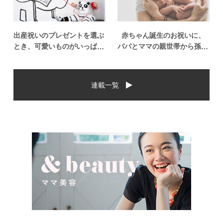
出産祝いのプレゼントを選ぶ
赤ちゃん誕生のお祝いに、
とき、可愛いものがいっぱい
パパとママの親世帯から孫誕
で悩みますよね。おめでとう
生のお祝いを贈ることになっ
の気持ちを込めて贈るものだ
た場合、今現在のお祝いの相
から、相手に喜んでもらいた
場や喜ばれるお祝いの品はど
連載一覧
いし、たくさん使ってもらえ
んなものなのでしょうか。ま
るものをプレゼントしたい。
た、出産祝いに関して気をつ
少し前は出産祝いと言え
けたいこととは？ベビーの誕
[…]
生という慶 […]